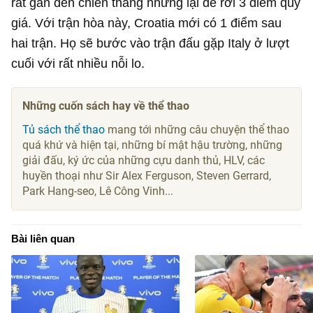
rất gần đến chiến thắng nhưng lại để rơi 3 điểm quý
giá. Với trận hòa này, Croatia mới có 1 điểm sau
hai trận. Họ sẽ bước vào trận đấu gặp Italy ở lượt
cuối với rất nhiều nỗi lo.
Những cuốn sách hay về thể thao
Tủ sách thể thao
mang tới những câu chuyện thể thao
quá khứ và hiện tại, những bí mật hậu trường, những
giải đấu, ký ức của những cựu danh thủ, HLV, các
huyền thoại như Sir Alex Ferguson, Steven Gerrard,
Park Hang-seo, Lê Công Vinh...
Bài liên quan