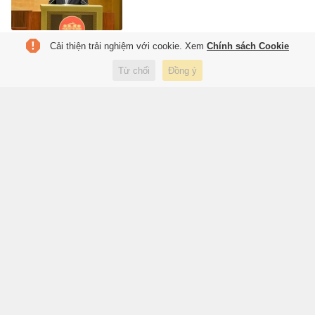
Cải thiện trải nghiệm với cookie. Xem
Chính sách Cookie
Giới trẻ Anh bỏ điện thoại, trả
tiền để đi đọc sách
Từ chối
Đồng ý
1 giờ trước
Lifestyle
Sản phẩm bút tiêm giảm cân
vào tầm kiểm tra của cơ quan
chức năng
2 giờ trước
Sức khỏe
Chuyến bay săn nhật thực toàn
phần
2 giờ trước
Thế giới