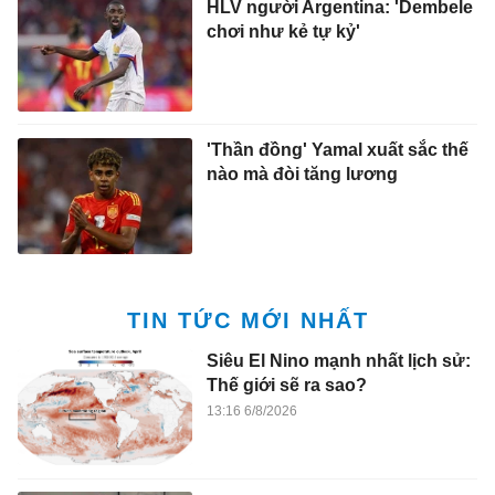
HLV người Argentina: 'Dembele
chơi như kẻ tự kỷ'
'Thần đồng' Yamal xuất sắc thế
nào mà đòi tăng lương
TIN TỨC MỚI NHẤT
Siêu El Nino mạnh nhất lịch sử:
Thế giới sẽ ra sao?
13:16 6/8/2026