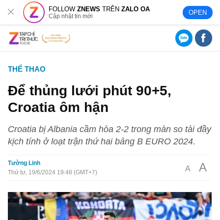
FOLLOW
ZNEWS
TRÊN
ZALO OA
OPEN
Cập nhật tin mới
THỂ THAO
Để thủng lưới phút 90+5,
Croatia ôm hận
Croatia bị Albania cầm hòa 2-2 trong màn so tài đầy
kịch tính ở loạt trận thứ hai bảng B EURO 2024.
Tường Linh
A
A
Thứ tư, 19/6/2024 19:48 (GMT+7)