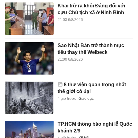
Khai trừ ra khỏi Đảng đối với
cựu Chủ tịch xã ở Ninh Bình
21:03 6/8/2026
Sao Nhật Bản trở thành mục
tiêu thay thế Welbeck
21:00 6/8/2026
8 thư viện quan trọng nhất
thế giới cổ đại
4 giờ trước
Giáo dục
TP.HCM thông báo nghỉ lễ Quốc
khánh 2/9