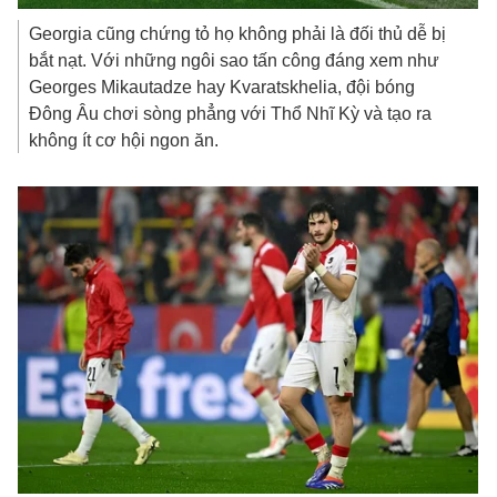
Georgia cũng chứng tỏ họ không phải là đối thủ dễ bị
bắt nạt. Với những ngôi sao tấn công đáng xem như
Georges Mikautadze hay Kvaratskhelia, đội bóng
Đông Âu chơi sòng phẳng với Thổ Nhĩ Kỳ và tạo ra
không ít cơ hội ngon ăn.