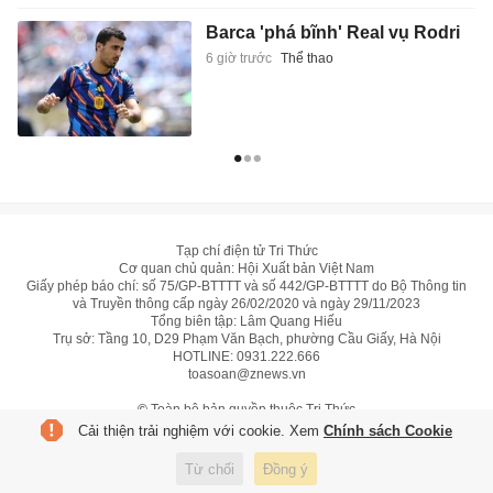
Barca 'phá bĩnh' Real vụ Rodri
6 giờ trước
Thể thao
Tạp chí điện tử Tri Thức
Cơ quan chủ quản: Hội Xuất bản Việt Nam
Giấy phép báo chí: số 75/GP-BTTTT và số 442/GP-BTTTT do Bộ Thông tin
và Truyền thông cấp ngày 26/02/2020 và ngày 29/11/2023
Tổng biên tập: Lâm Quang Hiếu
Trụ sở: Tầng 10, D29 Phạm Văn Bạch, phường Cầu Giấy, Hà Nội
HOTLINE:
0931.222.666
toasoan@znews.vn
©
Toàn bộ bản quyền thuộc Tri Thức
Cải thiện trải nghiệm với cookie. Xem
Chính sách Cookie
Từ chối
Đồng ý