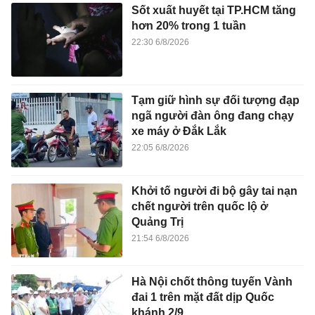
Sốt xuất huyết tại TP.HCM tăng
hơn 20% trong 1 tuần
22:30 6/8/2026
Tạm giữ hình sự đối tượng đạp
ngã người đàn ông đang chạy
xe máy ở Đắk Lắk
22:05 6/8/2026
Khởi tố người đi bộ gây tai nạn
chết người trên quốc lộ ở
Quảng Trị
21:54 6/8/2026
Hà Nội chốt thông tuyến Vành
đai 1 trên mặt đất dịp Quốc
khánh 2/9