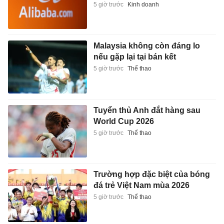
5 giờ trước
Kinh doanh
Malaysia không còn đáng lo
nếu gặp lại tại bán kết
5 giờ trước
Thể thao
Tuyển thủ Anh đắt hàng sau
World Cup 2026
5 giờ trước
Thể thao
Trường hợp đặc biệt của bóng
đá trẻ Việt Nam mùa 2026
5 giờ trước
Thể thao