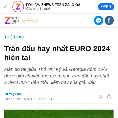
FOLLOW
ZNEWS
TRÊN
ZALO OA
OPEN
Cập nhật tin mới
THỂ THAO
Trận đấu hay nhất EURO 2024
hiện tại
Màn so tài giữa Thổ Nhĩ Kỳ và Georgia hôm 18/6
được giới chuyên môn xem như trận đấu hay nhất
EURO 2024 đến thời điểm này của giải đấu.
Tường Linh
A
A
Thứ tư, 19/6/2024 11:30 (GMT+7)