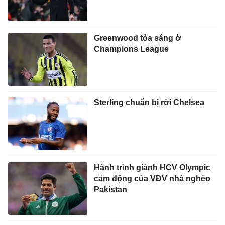
Greenwood tỏa sáng ở
Champions League
Sterling chuẩn bị rời Chelsea
Hành trình giành HCV Olympic
cảm động của VĐV nhà nghèo
Pakistan