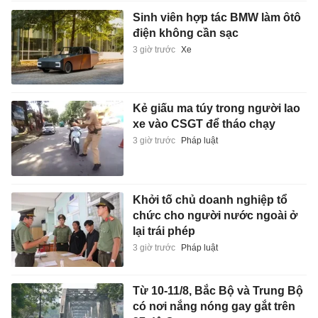
Sinh viên hợp tác BMW làm ôtô
điện không cần sạc
3 giờ trước
Xe
Kẻ giấu ma túy trong người lao
xe vào CSGT để tháo chạy
3 giờ trước
Pháp luật
Khởi tố chủ doanh nghiệp tổ
chức cho người nước ngoài ở
lại trái phép
3 giờ trước
Pháp luật
Từ 10-11/8, Bắc Bộ và Trung Bộ
có nơi nắng nóng gay gắt trên