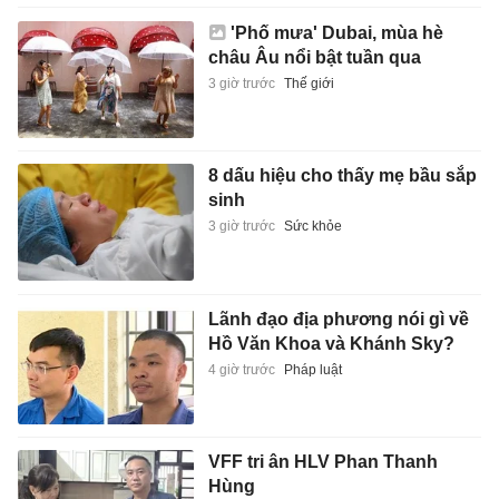
'Phố mưa' Dubai, mùa hè
châu Âu nổi bật tuần qua
3 giờ trước
Thế giới
8 dấu hiệu cho thấy mẹ bầu sắp
sinh
3 giờ trước
Sức khỏe
Lãnh đạo địa phương nói gì về
Hồ Văn Khoa và Khánh Sky?
4 giờ trước
Pháp luật
VFF tri ân HLV Phan Thanh
Hùng