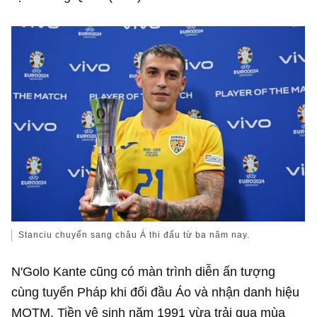
Stanciu chuyển sang châu Á thi đấu từ ba năm nay.
N'Golo Kante cũng có màn trình diễn ấn tượng
cùng tuyển Pháp khi đối đầu Áo và nhận danh hiệu
MOTM. Tiền vệ sinh năm 1991 vừa trải qua mùa