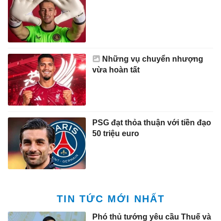
Những vụ chuyển nhượng
vừa hoàn tất
PSG đạt thỏa thuận với tiền đạo
50 triệu euro
TIN TỨC MỚI NHẤT
Phó thủ tướng yêu cầu Thuế và