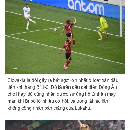
Slovakia là đội gây ra bất ngờ lớn nhất ở loạt trận đầu
tiên khi thắng Bỉ 1-0. Đó là trận đấu đại diện Đông Âu
chơi hay, dù cũng nhận được sự ủng hộ từ thần may
mắn khi Bỉ bỏ lỡ nhiều cơ hội, và trọng tài hai lần
không công nhận bàn thắng của Lukaku.