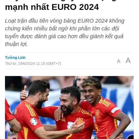
mạnh nhất EURO 2024
Loạt trận đầu tiên vòng bảng EURO 2024 không
chứng kiến nhiều bất ngờ khi phần lớn các đội
tuyển được đánh giá cao hơn đều giành kết quả
thuận lợi.
Tường Linh
A
A
Thứ tư, 19/6/2024 11:15 (GMT+7)