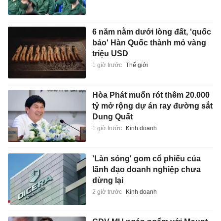
6 năm nằm dưới lòng đất, 'quốc
bảo' Hàn Quốc thành mỏ vàng
triệu USD
1 giờ trước
Thế giới
Hòa Phát muốn rót thêm 20.000
tỷ mở rộng dự án ray đường sắt
Dung Quất
1 giờ trước
Kinh doanh
'Làn sóng' gom cổ phiếu của
lãnh đạo doanh nghiệp chưa
dừng lại
2 giờ trước
Kinh doanh