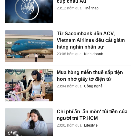
cúp châu Âu
23:12 hôm qua
Thể thao
Từ Sacombank đến ACV,
Vietnam Airlines đều cắt giảm
hàng nghìn nhân sự
23:08 hôm qua
Kinh doanh
Mua hàng miễn thuế sắp tiện
hơn nhờ giấy tờ điện tử
23:04 hôm qua
Công nghệ
Chi phí ẩn 'ăn mòn' túi tiền của
người trẻ TP.HCM
23:01 hôm qua
Lifestyle