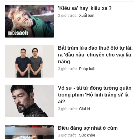
'Kiêu sa' hay 'kiêu xa'?
3 giờ trước
Xuất bản
Bắt trùm lừa đảo thuê ôtô tự lái,
ra 'đầu nậu' chuyên cho vay lãi
nặng
3 giờ trước
Pháp luật
Võ sư - tài tử đóng tướng quân
trong phim 'Hộ linh tráng sĩ' là
ai?
3 giờ trước
Giải trí
Điều đáng sợ nhất ở cúm
3 giờ trước
Sức khỏe