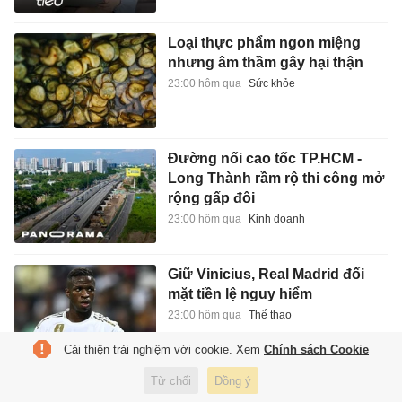
Loại thực phẩm ngon miệng
nhưng âm thầm gây hại thận
23:00 hôm qua
Sức khỏe
Đường nối cao tốc TP.HCM -
Long Thành rầm rộ thi công mở
rộng gấp đôi
23:00 hôm qua
Kinh doanh
Giữ Vinicius, Real Madrid đối
mặt tiền lệ nguy hiểm
23:00 hôm qua
Thể thao
Cải thiện trải nghiệm với cookie. Xem
Chính sách Cookie
Từ chối
Đồng ý
Kỹ sư IT bỏ việc thu nhập 100