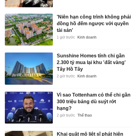
'Niên hạn công trình không phải
đồng hồ đếm ngược với quyền
tài sản'
1 giờ trước
Kinh doanh
Sunshine Homes tính chi gần
2.300 tỷ mua lại khu 'đất vàng'
Tây Hồ Tây
2 giờ trước
Kinh doanh
Vì sao Tottenham có thể chi gần
300 triệu bảng dù suýt rớt
hạng?
2 giờ trước
Thể thao
Khai quật mộ liệt sĩ phát hiện