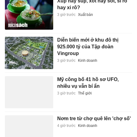
Xúp hay súp, xốt hay sốt, si rô
hay xi rô?
3 giờ trước
Xuất bản
Diễn biến mới ở khu đô thị
925.000 tỷ của Tập đoàn
Vingroup
3 giờ trước
Kinh doanh
Mỹ công bố 41 hồ sơ UFO,
nhiều vụ vẫn bí ẩn
3 giờ trước
Thế giới
Nơm tre từ chợ quê lên 'chợ số'
4 giờ trước
Kinh doanh