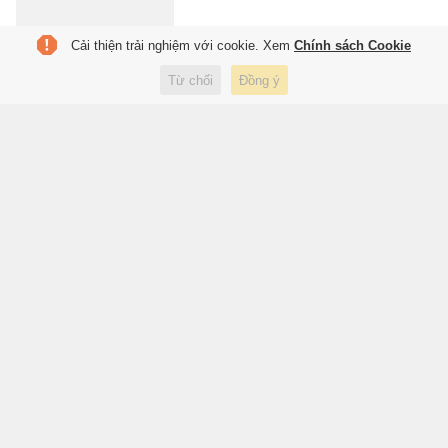
Cải thiện trải nghiệm với cookie. Xem
Chính sách Cookie
Chủ đầu tư chưa thực hiện
Từ chối
Đồng ý
nghĩa vụ tài chính, cư dân bị
'treo' sổ hồng
4 giờ trước
Kinh doanh
Xếp hàng chụp ảnh tại quán
cà phê có sạp hoa quả ở Hà Nội
4 giờ trước
Ẩm thực
VNPT sở hữu 'núi tiền' lớn hơn
cả Vinhomes, Viettel Global, PV
GAS
4 giờ trước
Kinh doanh