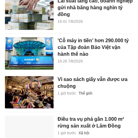
Lãi suất tăng cao, doanh nghiệp
gửi nhà băng hàng nghìn tỷ
đồng
16:41 7/8/2026
'Cỗ máy in tiền' hơn 290.000 tỷ
của Tập đoàn Bảo Việt vận
hành thế nào
16:26 7/8/2026
Vì sao sách giấy vẫn được ưa
chuộng
1 giờ trước
Thế giới
Điều tra vụ phá gần 1.000 m²
rừng sản xuất ở Lâm Đồng
1 giờ trước
Xã hội