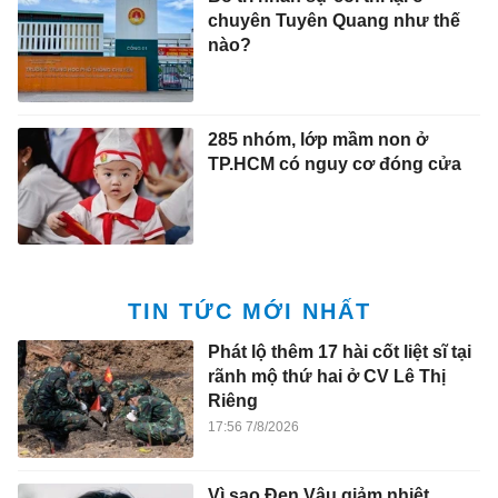
chuyên Tuyên Quang như thế
nào?
285 nhóm, lớp mầm non ở
TP.HCM có nguy cơ đóng cửa
TIN TỨC MỚI NHẤT
Phát lộ thêm 17 hài cốt liệt sĩ tại
rãnh mộ thứ hai ở CV Lê Thị
Riêng
17:56 7/8/2026
Vì sao Đen Vâu giảm nhiệt