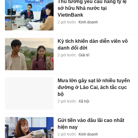
Thủ tướng yêu cầu nâng tỷ lệ
sở hữu Nhà nước tại
VietinBank
2 giờ trước
Kinh doanh
Kỳ tích khiến dàn diễn viên vô
danh đổi đời
2 giờ trước
Giải trí
Mưa lớn gây sạt lở nhiều tuyến
đường ở Lào Cai, ách tắc cục
bộ
2 giờ trước
Xã hội
Gửi tiền vào đâu lãi cao nhất
hiện nay
2 giờ trước
Kinh doanh