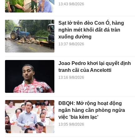
13:43 9/8/2026
Sạt lở trên đèo Con Ó, hàng
nghìn mét khối đất đá tràn
xuống đường
13:37 9/8/2026
Joao Pedro khơi lại quyết định
tranh cãi của Ancelotti
13:16 9/8/2026
ĐBQH: Mở rộng hoạt động
ngân hàng cần phòng ngừa
việc 'bia kèm lạc'
13:05 9/8/2026