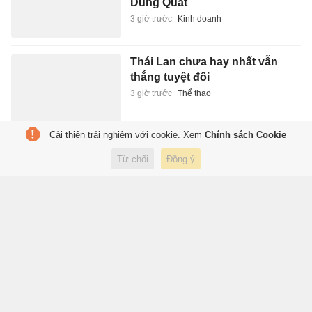
Dung Quất
3 giờ trước
Kinh doanh
Thái Lan chưa hay nhất vẫn
thắng tuyệt đối
3 giờ trước
Thể thao
Cải thiện trải nghiệm với cookie. Xem
Chính sách Cookie
'Làn sóng' gom cổ phiếu của
Từ chối
Đồng ý
lãnh đạo doanh nghiệp chưa
dừng lại
3 giờ trước
Kinh doanh
CĐV MU ngán ngẩm với Mount
3 giờ trước
Thể thao