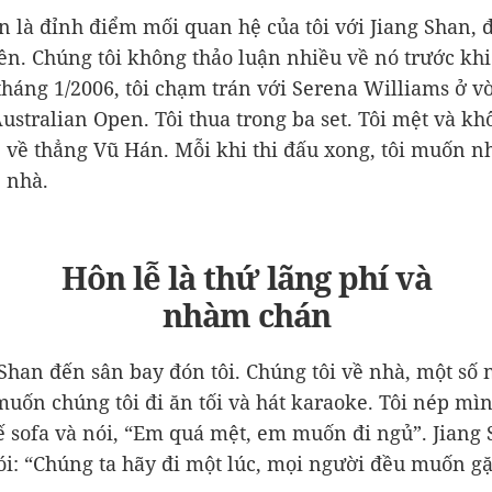
 là đỉnh điểm mối quan hệ của tôi với Jiang Shan, đ
iên. Chúng tôi không thảo luận nhiều về nó trước khi
 tháng 1/2006, tôi chạm trán với Serena Williams ở v
 Australian Open. Tôi thua trong ba set. Tôi mệt và kh
vé về thẳng Vũ Hán. Mỗi khi thi đấu xong, tôi muốn 
 nhà.
Hôn lễ là thứ lãng phí và
nhàm chán
Shan đến sân bay đón tôi. Chúng tôi về nhà, một số 
uốn chúng tôi đi ăn tối và hát karaoke. Tôi nép mì
ế sofa và nói, “Em quá mệt, em muốn đi ngủ”. Jiang
i: “Chúng ta hãy đi một lúc, mọi người đều muốn g