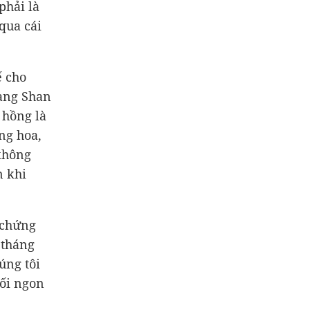
phải là
qua cái
ế cho
iang Shan
 hồng là
ng hoa,
 không
n khi
 chứng
 tháng
úng tôi
tối ngon