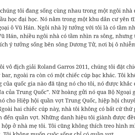
 chúng tôi đang sống cùng nhau trong một ngôi nhà
đầu học đại học. Nó nằm trong một khu dân cư yên tĩ
goại ô Vũ Hán. Ngôi nhà lý tưởng với tôi là có tầm nh
Vũ Hán, nhiều ngôi nhà có tầm nhìn ra sông, nhưng 
ích ý tưởng sống bên sông Dương Tử, nơi bị ô nhiễm
tôi vô địch giải Roland Garros 2011, chúng tôi đặt ch
 bar, ngoài ra còn có một chiếc cúp bạc khác. Tôi k
 của quốc gia nào đã tặng nó cho tôi, nó được khắc
Na của Trung Quốc”. Nữ hoàng gửi nó qua Bộ Ngoại g
nó cho Hiệp hội quần vợt Trung Quốc, hiệp hội chuy
Ngoài hai chiếc cúp này, nhà tôi không có bất cứ thứ 
n đến quần vợt. Những danh hiệu tôi giành được đề
g hộp ở nhà mẹ tôi. Tôi cũng không thích treo hình m
. Tôi không muốn cuộc sống chỉ có quần vợt.