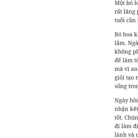
Một bó h
rất lãng
tuổi cần
Bó hoa k
lắm. Ngà
không ph
để làm t
mà vì an
giỏi tạo
sống tron
Ngày hôm
nhận kết
tốt. Chún
đi làm đ
lành và 