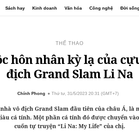
Sách hay
Kinh doanh
Văn hóa
Công nghệ
Đời sốn
THỂ THAO
c hôn nhân kỳ lạ của cự
địch Grand Slam Li Na
Chính Phong
Thứ tư, 31/5/2023 20:31 (GMT+7)
 nhà vô địch Grand Slam đầu tiên của châu Á, là
iàu cá tính. Một phần cá tính đó được chuyển vào
cuốn tự truyện “Li Na: My Life” của chị.