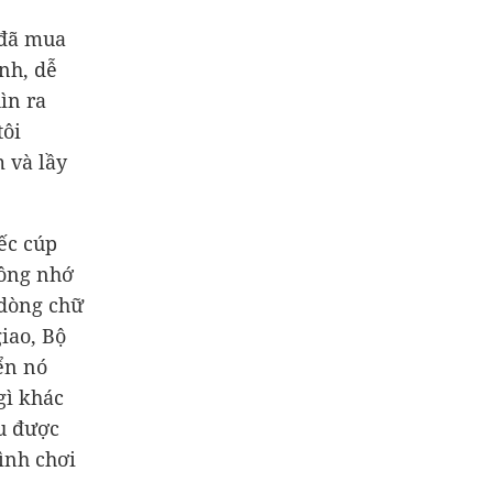
 đã mua
nh, dễ
ìn ra
tôi
 và lầy
iếc cúp
hông nhớ
 dòng chữ
iao, Bộ
ển nó
gì khác
u được
ình chơi