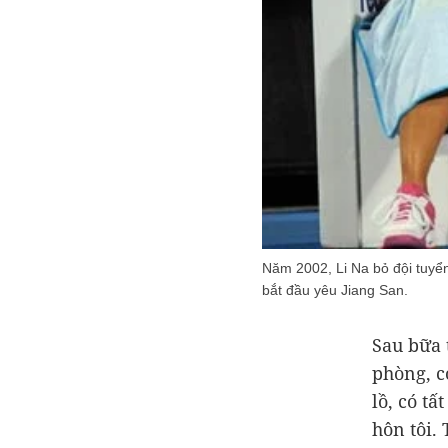
Năm 2002, Li Na bỏ đội tuyển
bắt đầu yêu Jiang San.
Sau bữa 
phòng, c
lồ, có t
hôn tôi.