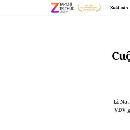
Xuất bản
Cuộ
Li Na,
VĐV g