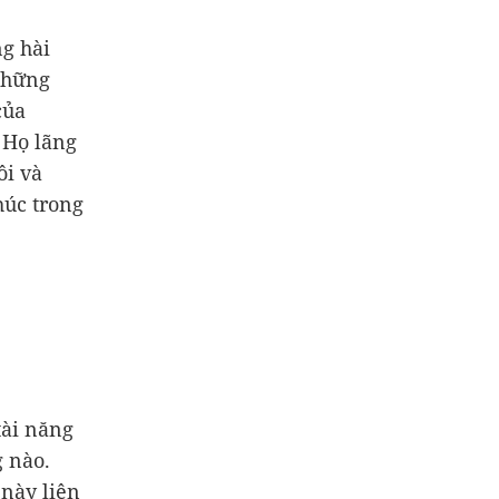
ng hài
những
của
 Họ lãng
ôi và
húc trong
tài năng
 nào.
 này liên