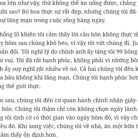
oa lớn như vậy, thứ không thể ăn uống được, chẳng 
 phí sao? Bó hoa thực sự rất đẹp, nhưng chúng tôi đã 
 sự lãng mạn trong cuộc sống hàng ngày.
hổng lồ khiến tôi cảm thấy lời cầu hôn không thực t
y hôm sau chúng khô héo, vì vậy tôi vứt chúng đi. J
ản đối. Tôi nghĩ lý do chính anh ấy tặng tôi 99 bông
ôi vui. Tôi đã rất hạnh phúc, không phải vì những bô
h ấy suy nghĩ rất nhiều về nó. Cả hai chúng tôi đều
 ra bầu không khí lãng mạn. Chúng tôi hạnh phúc hơ
g thế giới thực.
 sau, chúng tôi đến cơ quan hành chính nhận giấy
 hôn. Chúng tôi thậm chí còn không chọn ngày lành
g tôi tình cờ có thời gian vào ngày hôm đó, vì vậy ch
iều đó. Khi xong việc, chúng tôi về nhà, ăn một bữa 
cảm thấy ổn định hơn.