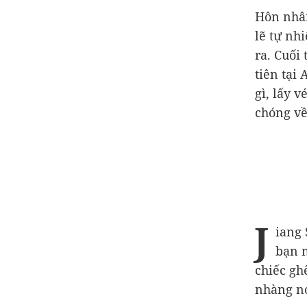
Hôn nhân
lẽ tự nh
ra. Cuối
tiên tại
gì, lấy 
chóng về
J
iang 
bạn m
chiếc gh
nhàng nó