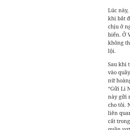
Lúc này,
khi bắt 
chịu ở n
biển. Ở 
không th
lội.
Sau khi 
vào quầy
nữ hoàng
“Gửi Li 
này gửi 
cho tôi. 
liên qua
cất tron
quần vợt