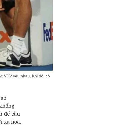
ác VĐV yêu nhau. Khi đó, cô
vào
 khổng
ọn để cầu
i xa hoa.