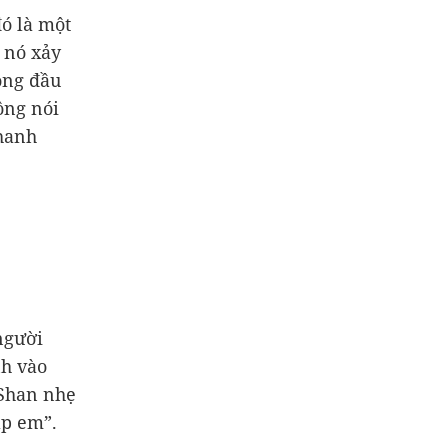
ó là một
 nó xảy
òng đầu
ông nói
nhanh
người
nh vào
 Shan nhẹ
ặp em”.