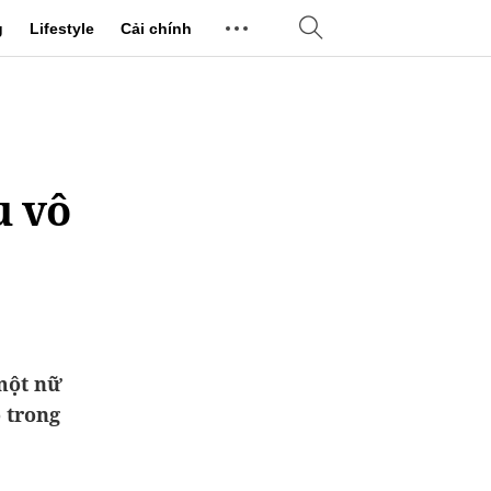
g
Lifestyle
Cải chính
u vô
 một nữ
 trong