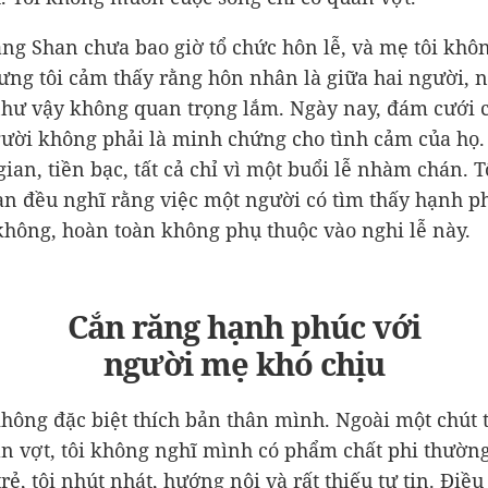
iang Shan chưa bao giờ tổ chức hôn lễ, và mẹ tôi khô
ưng tôi cảm thấy rằng hôn nhân là giữa hai người, 
như vậy không quan trọng lắm. Ngày nay, đám cưới 
ười không phải là minh chứng cho tình cảm của họ.
gian, tiền bạc, tất cả chỉ vì một buổi lễ nhàm chán. T
an đều nghĩ rằng việc một người có tìm thấy hạnh p
không, hoàn toàn không phụ thuộc vào nghi lễ này.
Cắn răng hạnh phúc với
người mẹ khó chịu
không đặc biệt thích bản thân mình. Ngoài một chút 
n vợt, tôi không nghĩ mình có phẩm chất phi thường
rẻ, tôi nhút nhát, hướng nội và rất thiếu tự tin. Điều