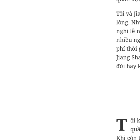
Tôi và J
lòng. Nh
nghi lễ 
nhiều ng
phí thời 
Jiang Sh
đời hay 
T
ôi 
quầ
Khi còn t