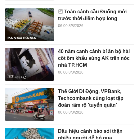
Toàn cảnh cầu Đuống mới
trước thời điểm hợp long
06:00 8/8/2026
40 năm canh cánh bí ẩn bộ hài
cốt ôm khẩu súng AK trên nóc
nhà TP.HCM
06:00 8/8/2026
Thế Giới Di Động, VPBank,
Techcombank cùng loạt tập
đoàn rầm rộ 'tuyển quân'
06:00 8/8/2026
Dấu hiệu cảnh báo sỏi thận
nhiều người dễ bỏ qua