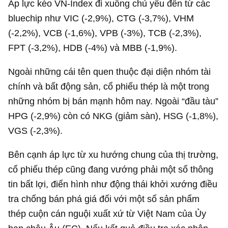
Áp lực kéo VN-Index đi xuống chủ yếu đến từ các
bluechip như VIC (-2,9%), CTG (-3,7%), VHM
(-2,2%), VCB (-1,6%), VPB (-3%), TCB (-2,3%),
FPT (-3,2%), HDB (-4%) và MBB (-1,9%).
Ngoài những cái tên quen thuộc đại diện nhóm tài
chính và bất động sản, cổ phiếu thép là một trong
những nhóm bị bán mạnh hôm nay. Ngoài “đầu tàu”
HPG (-2,9%) còn có NKG (giảm sàn), HSG (-1,8%),
VGS (-2,3%).
Bên cạnh áp lực từ xu hướng chung của thị trường,
cổ phiếu thép cũng đang vướng phải một số thông
tin bất lợi, điển hình như động thái khởi xướng điều
tra chống bán phá giá đối với một số sản phẩm
thép cuộn cán nguội xuất xứ từ Việt Nam của Ủy