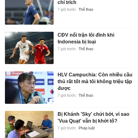
chỉ trích
7 giờ trước
Thể thao
CĐV nổi trận lôi đình khi
Indonesia bị loại
7 giờ trước
Thể thao
HLV Campuchia: Còn nhiều cầu
thủ rất tốt mà tôi không triệu tập
được
7 giờ trước
Thể thao
Bị Khánh 'Sky' chửi bới, vì sao
'Vua Quạt' vẫn bị khởi tố?
7 giờ trước
Pháp luật