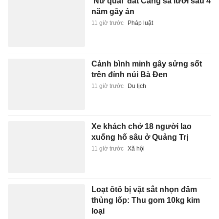
'Nữ quái' đất Cảng sa lưới sau 4
năm gây án
11 giờ trước
Pháp luật
Cảnh bình minh gây sửng sốt
trên đỉnh núi Bà Đen
11 giờ trước
Du lịch
Xe khách chở 18 người lao
xuống hố sâu ở Quảng Trị
11 giờ trước
Xã hội
Loạt ôtô bị vật sắt nhọn đâm
thủng lốp: Thu gom 10kg kim
loại