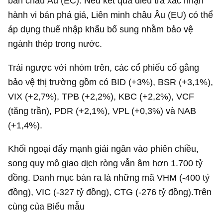
ban châu Âu (EC). Nếu kết quả điều tra xác nhận
hành vi bán phá giá, Liên minh châu Âu (EU) có thể
áp dụng thuế nhập khẩu bổ sung nhằm bảo vệ
ngành thép trong nước.
Trái ngược với nhóm trên, các cổ phiếu cố gắng
bảo vệ thị trường gồm có BID (+3%), BSR (+3,1%),
VIX (+2,7%), TPB (+2,2%), KBC (+2,2%), VCF
(tăng trần), PDR (+2,1%), VPL (+0,3%) và NAB
(+1,4%).
Khối ngoại đẩy mạnh giải ngân vào phiên chiều,
song quy mô giao dịch ròng vẫn âm hơn
1.700 tỷ
đồng
. Danh mục bán ra là những mã VHM (-
400 tỷ
đồng
), VIC (-
327 tỷ đồng
), CTG (-
276 tỷ đồng
).Trên
cùng của Biểu mẫu