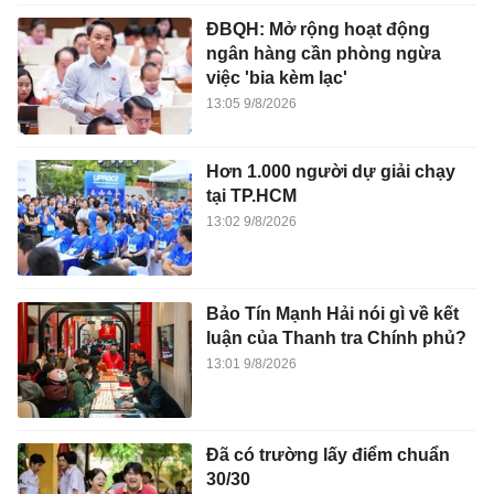
ĐBQH: Mở rộng hoạt động
ngân hàng cần phòng ngừa
việc 'bia kèm lạc'
13:05 9/8/2026
Hơn 1.000 người dự giải chạy
tại TP.HCM
13:02 9/8/2026
Bảo Tín Mạnh Hải nói gì về kết
luận của Thanh tra Chính phủ?
13:01 9/8/2026
Đã có trường lấy điểm chuẩn
30/30