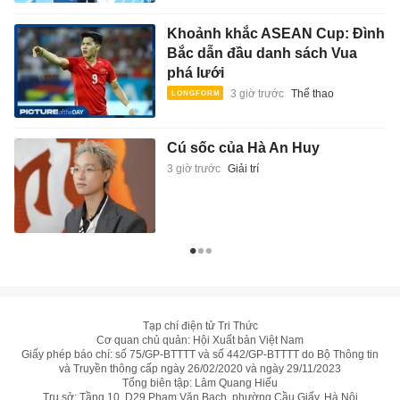
Khoảnh khắc ASEAN Cup: Đình
Bắc dẫn đầu danh sách Vua
phá lưới
3 giờ trước
Thể thao
Cú sốc của Hà An Huy
3 giờ trước
Giải trí
Tạp chí điện tử Tri Thức
Cơ quan chủ quản: Hội Xuất bản Việt Nam
Giấy phép báo chí: số 75/GP-BTTTT và số 442/GP-BTTTT do Bộ Thông tin
và Truyền thông cấp ngày 26/02/2020 và ngày 29/11/2023
Tổng biên tập: Lâm Quang Hiếu
Trụ sở: Tầng 10, D29 Phạm Văn Bạch, phường Cầu Giấy, Hà Nội