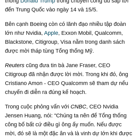
thống
Donald Trump
trong chuyến công du sắp tới
đến Trung Quốc vào ngày 14 và 15/5.
Bên cạnh Boeing còn có lãnh đạo nhiều tập đoàn
lớn như Nvidia,
Apple
, Exxon Mobil, Qualcomm,
Blackstone, Citigroup, Visa nằm trong danh sách
được mời tháp tùng Tổng thống Mỹ.
Reuters
cũng đưa tin bà Jane Fraser, CEO
Citigroup đã nhận được lời mời. Trong khi đó, ông
Cristiano Amon - CEO Qualcomm sẽ tham dự nếu
chuyến đi diễn ra đúng kế hoạch.
Trong cuộc phỏng vấn với
CNBC
, CEO Nvidia
Jensen Huang, nói: "Chúng ta nên để Tổng thống
công bố bất cứ điều gì ông ấy muốn. Nếu được
mời, đó sẽ là một đặc ân và là vinh dự lớn khi được