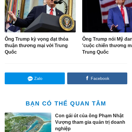
Ông Trump kỳ vọng đạt thỏa
Ông Trump nói Mỹ đan
thuận thương mại với Trung
'cuộc chiến thương mạ
Quốc
Trung Quốc
Zalo
Facebook
BẠN CÓ THỂ QUAN TÂM
Con gái út của ông Phạm Nhật
Vượng tham gia quản trị doanh
nghiệp