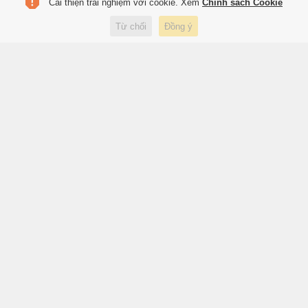
Cải thiện trải nghiệm với cookie. Xem
Chính sách Cookie
Đồng đội của Paredes bị điều
Từ chối
Đồng ý
tra vì nghi liên quan đường dây
ma túy
6 giờ trước
Thể thao
Tuyển Việt Nam vắng hàng
loạt trụ cột
6 giờ trước
Thể thao
Đây là ngày ra mắt iPhone gập?
6 giờ trước
Công nghệ
Vụ Rodri đảo chiều
6 giờ trước
Thể thao