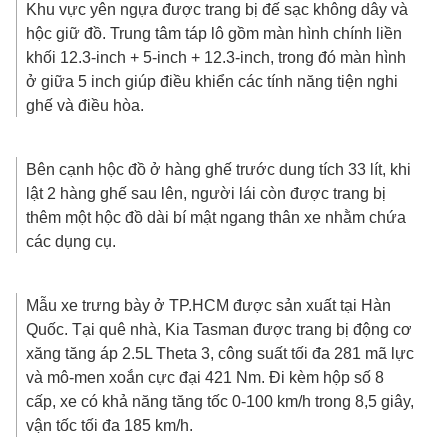
Khu vực yên ngựa được trang bị đế sạc không dây và
hộc giữ đồ. Trung tâm táp lô gồm màn hình chính liền
khối 12.3-inch + 5-inch + 12.3-inch, trong đó màn hình
ở giữa 5 inch giúp điều khiển các tính năng tiện nghi
ghế và điều hòa.
Bên cạnh hộc đồ ở hàng ghế trước dung tích 33 lít, khi
lật 2 hàng ghế sau lên, người lái còn được trang bị
thêm một hộc đồ dài bí mật ngang thân xe nhằm chứa
các dụng cụ.
Mẫu xe trưng bày ở TP.HCM được sản xuất tại Hàn
Quốc. Tại quê nhà, Kia Tasman được trang bị động cơ
xăng tăng áp 2.5L Theta 3, công suất tối đa 281 mã lực
và mô-men xoắn cực đại 421 Nm. Đi kèm hộp số 8
cấp, xe có khả năng tăng tốc 0-100 km/h trong 8,5 giây,
vận tốc tối đa 185 km/h.