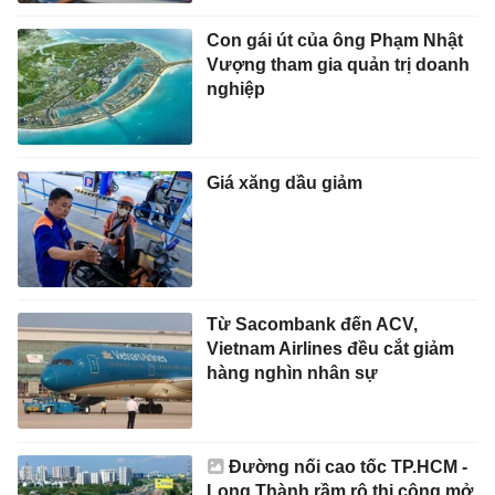
Con gái út của ông Phạm Nhật
Vượng tham gia quản trị doanh
nghiệp
Giá xăng dầu giảm
Từ Sacombank đến ACV,
Vietnam Airlines đều cắt giảm
hàng nghìn nhân sự
Đường nối cao tốc TP.HCM -
Long Thành rầm rộ thi công mở