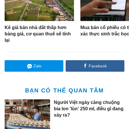
Kê giá bán nhà đất thấp hơn
Mua bán cổ phiếu có t
bảng giá, cơ quan thuế sẽ tính
xác thực sinh trắc họ
lại
Zalo
Facebook
BẠN CÓ THỂ QUAN TÂM
Người Việt ngày càng chuộng
bia lon 'lùn' 250 ml, điều gì đang
xảy ra?