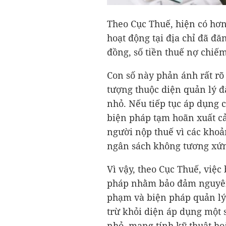
Theo Cục Thuế, hiện có hơn
hoạt động tại địa chỉ đã đăn
đồng, số tiền thuế nợ chiế
Con số này phản ánh rất rõ
tượng thuộc diện quản lý đặ
nhỏ. Nếu tiếp tục áp dụng
biện pháp tạm hoãn xuất cả
người nộp thuế vì các khoản
ngân sách không tương xứ
Vì vậy, theo Cục Thuế, việc
pháp nhằm bảo đảm nguyên 
phạm và biện pháp quản lý
trừ khỏi diện áp dụng một 
nhỏ, mang tính kỹ thuật ho