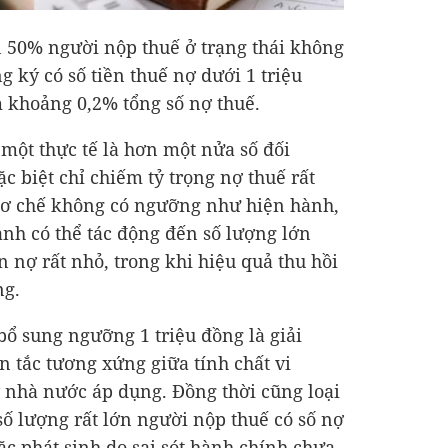
 50% người nộp thuế ở trạng thái không
g ký có số tiền thuế nợ dưới 1 triệu
m khoảng 0,2% tổng số nợ thuế.
 một thực tế là hơn một nửa số đối
c biệt chỉ chiếm tỷ trọng nợ thuế rất
 cơ chế không có ngưỡng như hiện hành,
nh có thể tác động đến số lượng lớn
 nợ rất nhỏ, trong khi hiệu quả thu hồi
ng.
 bổ sung ngưỡng 1 triệu đồng là giải
tắc tương xứng giữa tính chất vi
 nhà nước áp dụng. Đồng thời cũng loại
số lượng rất lớn người nộp thuế có số nợ
ặc phát sinh do sai sót hành chính chưa