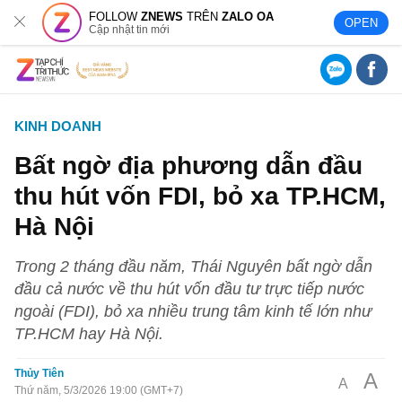
FOLLOW
ZNEWS
TRÊN
ZALO OA
OPEN
Cập nhật tin mới
KINH DOANH
Bất ngờ địa phương dẫn đầu
thu hút vốn FDI, bỏ xa TP.HCM,
Hà Nội
Trong 2 tháng đầu năm, Thái Nguyên bất ngờ dẫn
đầu cả nước về thu hút vốn đầu tư trực tiếp nước
ngoài (FDI), bỏ xa nhiều trung tâm kinh tế lớn như
TP.HCM hay Hà Nội.
Thủy Tiên
A
A
Thứ năm, 5/3/2026 19:00 (GMT+7)