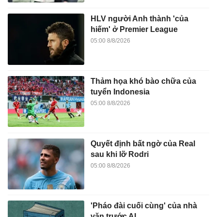
HLV người Anh thành 'của
hiếm' ở Premier League
05:00 8/8/2026
Thảm họa khó bào chữa của
tuyển Indonesia
05:00 8/8/2026
Quyết định bất ngờ của Real
sau khi lỡ Rodri
05:00 8/8/2026
'Pháo đài cuối cùng' của nhà
văn trước AI