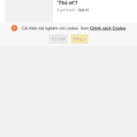
'Thỏ ơi'?
8 giờ trước
Giải trí
Cải thiện trải nghiệm với cookie. Xem
Chính sách Cookie
Đi đâu nếu bạn là 'fan cứng' của
Từ chối
Đồng ý
Harry Potter?
9 giờ trước
Du lịch
Người dùng ChatGPT được
miễn phí không giới hạn
9 giờ trước
Công nghệ
Khởi tố vụ buôn bán hơn 3.600
sản phẩm giả nhãn hiệu nổi
tiếng
9 giờ trước
Pháp luật