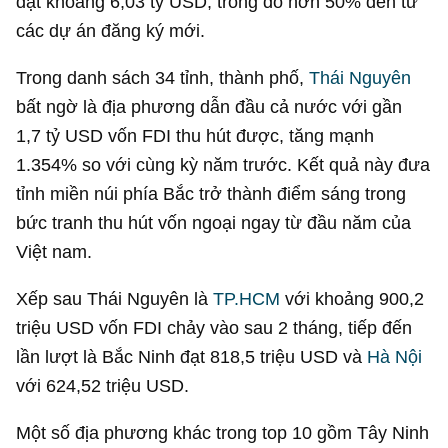
đạt khoảng
6,03 tỷ USD
, trong đó hơn 50% đến từ
các dự án đăng ký mới.
Trong danh sách 34 tỉnh, thành phố,
Thái Nguyên
bất ngờ là địa phương dẫn đầu cả nước với gần
1,7 tỷ USD
vốn FDI thu hút được, tăng mạnh
1.354% so với cùng kỳ năm trước. Kết quả này đưa
tỉnh miền núi phía Bắc trở thành điểm sáng trong
bức tranh thu hút vốn ngoại ngay từ đầu năm của
Việt nam.
Xếp sau Thái Nguyên là
TP.HCM
với khoảng
900,2
triệu USD
vốn FDI chảy vào sau 2 tháng, tiếp đến
lần lượt là Bắc Ninh đạt
818,5 triệu USD
và
Hà Nội
với
624,52 triệu USD
.
Một số địa phương khác trong top 10 gồm Tây Ninh