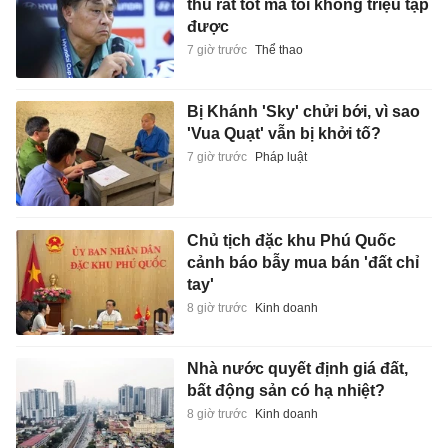
thủ rất tốt mà tôi không triệu tập
được
7 giờ trước
Thể thao
Bị Khánh 'Sky' chửi bới, vì sao
'Vua Quạt' vẫn bị khởi tố?
7 giờ trước
Pháp luật
Chủ tịch đặc khu Phú Quốc
cảnh báo bẫy mua bán 'đất chỉ
tay'
8 giờ trước
Kinh doanh
Nhà nước quyết định giá đất,
bất động sản có hạ nhiệt?
8 giờ trước
Kinh doanh