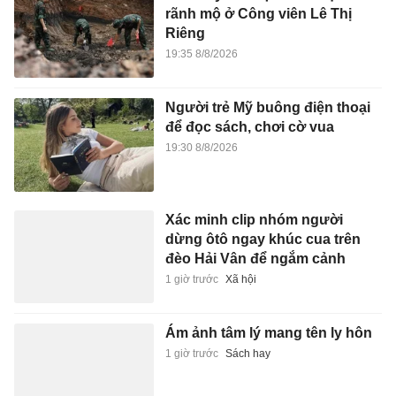
rãnh mộ ở Công viên Lê Thị
Riêng
19:35 8/8/2026
Người trẻ Mỹ buông điện thoại
để đọc sách, chơi cờ vua
19:30 8/8/2026
Xác minh clip nhóm người
dừng ôtô ngay khúc cua trên
đèo Hải Vân để ngắm cảnh
1 giờ trước
Xã hội
Ám ảnh tâm lý mang tên ly hôn
1 giờ trước
Sách hay