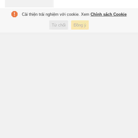
Cải thiện trải nghiệm với cookie. Xem
Chính sách Cookie
FIFA chia rẽ vì Infantino
Từ chối
Đồng ý
1 giờ trước
Thể thao
Barca sẽ đáng sợ thế nào nếu
có Rodri?
1 giờ trước
Thể thao
Lời xin lỗi từ 4 cô gái thống trị
Kpop
2 giờ trước
Giải trí
'Cá voi', 'cá mập' đang gom