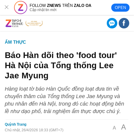
FOLLOW
ZNEWS
TRÊN
ZALO OA
OPEN
Cập nhật tin mới
ẨM THỰC
Báo Hàn dõi theo 'food tour'
Hà Nội của Tổng thống Lee
Jae Myung
Hàng loạt tờ báo Hàn Quốc đồng loạt đưa tin về
chuyến thăm của Tổng thống Lee Jae Myung và
phu nhân đến Hà Nội, trong đó các hoạt động bên
lề như dạo phố, trải nghiệm ẩm thực được chú ý.
Quỳnh Trang
A
A
Chủ nhật, 26/4/2026 18:33 (GMT+7)