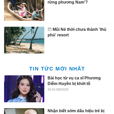
rừng phương Nam'?
Mũi Né thời chưa thành 'thủ
phủ' resort
TIN TỨC MỚI NHẤT
Bài học từ vụ ca sĩ Phương
Diễm Huyền bị khởi tố
20:44 8/8/2026
Nhận biết sớm dấu hiệu trẻ bị