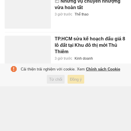
Những vụ chuyển nhượng
vừa hoàn tất
3 giờ trước
Thể thao
TP.HCM sửa kế hoạch đấu giá 8
lô đất tại Khu đô thị mới Thủ
Thiêm
3 giờ trước
Kinh doanh
Cải thiện trải nghiệm với cookie. Xem
Chính sách Cookie
Grab bị phạt 1,36 tỷ đồng do vi
Từ chối
Đồng ý
phạm bảo vệ quyền lợi người
tiêu dùng
3 giờ trước
Kinh doanh
Bình luận cổ súy vay lãi nặng,
người đàn ông bị phạt 12,5 triệu
đồng