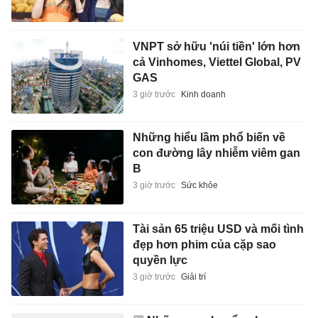
VNPT sở hữu 'núi tiền' lớn hơn
cả Vinhomes, Viettel Global, PV
GAS
3 giờ trước
Kinh doanh
Những hiểu lầm phổ biến về
con đường lây nhiễm viêm gan
B
3 giờ trước
Sức khỏe
Tài sản 65 triệu USD và mối tình
đẹp hơn phim của cặp sao
quyền lực
3 giờ trước
Giải trí