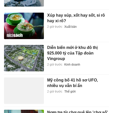
Xúp hay súp, xốt hay sốt, si rô
hay xi rô?
2 giờ trước
Xuất bản
Diễn biến mới ở khu đô thị
925.000 tỷ của Tập đoàn
Vingroup
2 giờ trước
Kinh doanh
Mỹ công bố 41 hồ sơ UFO,
nhiều vụ vẫn bí ẩn
2 giờ trước
Thế giới
Nơm tre từ chợ quê lên 'chợ số'