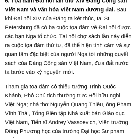
6.
Tọa đàm Đại hội lần thứ XIV Đảng Cộng sản
Việt Nam và văn hóa Việt Nam đương đại.
Sau
khi Đại hội XIV của Đảng ta kết thúc, tại St.
Petersburg đã có ba cuộc tọa đàm về Đại hội được
các bạn Nga tổ chức. Tại hội chợ sách lần này diễn
ra cuộc tọa đàm thứ tư, đã thể hiện tình cảm và sự
quan tâm đặc biệt của người Nga tới những quyết
sách của Đảng Cộng sản Việt Nam, đưa đất nước
ta bước vào kỷ nguyên mới.
Tham gia tọa đàm có thiếu tướng Trịnh Quốc
Khánh, Phó Chủ tịch thường trực Hội hữu nghị
Việt-Nga; nhà thơ Nguyễn Quang Thiều, ông Phạm
Vĩnh Thái, Tổng Biên tập Nhà xuất bản Giáo dục
Việt Nam, Tiến sĩ Andrey Vassoevich, Viện trưởng
Đông Phương học của trường Đại học Sư phạm