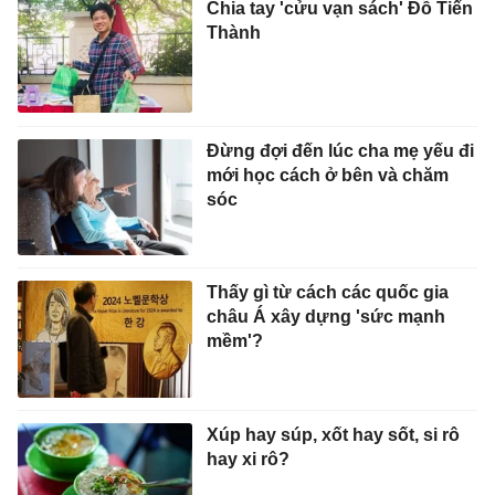
Chia tay 'cửu vạn sách' Đỗ Tiến
Thành
Đừng đợi đến lúc cha mẹ yếu đi
mới học cách ở bên và chăm
sóc
Thấy gì từ cách các quốc gia
châu Á xây dựng 'sức mạnh
mềm'?
Xúp hay súp, xốt hay sốt, si rô
hay xi rô?