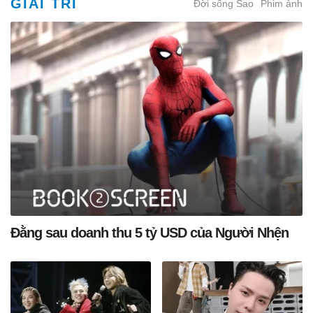
GIẢI TRÍ
Đời sống Sao
Phim ảnh
Đằng sau doanh thu 5 tỷ USD của Người Nhện