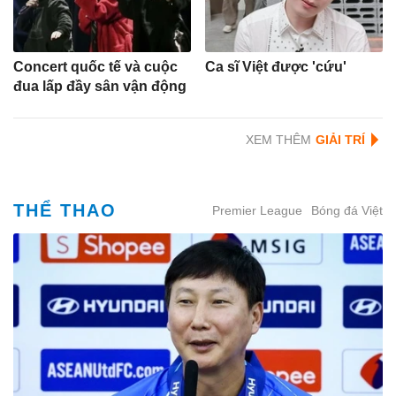
Concert quốc tế và cuộc
Ca sĩ Việt được 'cứu'
đua lấp đầy sân vận động
XEM THÊM
THỂ THAO
Premier League
Bóng đá Việt