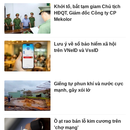
Khởi tố, bắt tạm giam Chủ tịch
HĐQT, Giám đốc Công ty CP
Mekolor
Lưu ý về sổ bảo hiểm xã hội
trên VNeID và VssID
Giếng tự phun khí và nước cực
mạnh, gây xói lở
Ồ ạt rao bán lỗ kim cương trên
'chợ mạng'