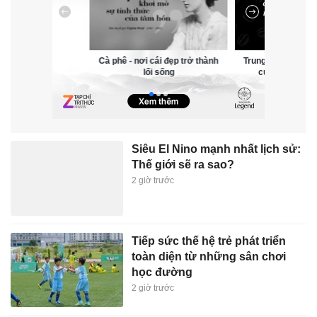
Cà phê - nơi cái đẹp trở thành
Trung Nguyên Lege
lối sống
của ngoại giao
Siêu El Nino mạnh nhất lịch sử:
Thế giới sẽ ra sao?
2 giờ trước
Tiếp sức thế hệ trẻ phát triển
toàn diện từ những sân chơi
học đường
2 giờ trước