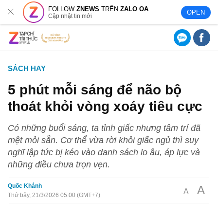
FOLLOW
ZNEWS
TRÊN
ZALO OA
OPEN
Cập nhật tin mới
SÁCH HAY
5 phút mỗi sáng để não bộ
thoát khỏi vòng xoáy tiêu cực
Có những buổi sáng, ta tỉnh giấc nhưng tâm trí đã
mệt mỏi sẵn. Cơ thể vừa rời khỏi giấc ngủ thì suy
nghĩ lập tức bị kéo vào danh sách lo âu, áp lực và
những điều chưa trọn vẹn.
Quốc Khánh
A
A
Thứ bảy, 21/3/2026 05:00 (GMT+7)