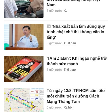
Nam
5 giờ trước
Xe
'Nhà xuất bản làm đúng quy
trình chặt chẽ thì không cần lo
lắng'
5 giờ trước
Xuất bản
'I Am Zlatan': Khi ngạo nghễ trở
thành sức mạnh
5 giờ trước
Thể thao
Từ ngày 13/8, TP.HCM cấm ôtô
một chiều trên đường Cách
Mạng Tháng Tám
5 giờ trước
Xã hội