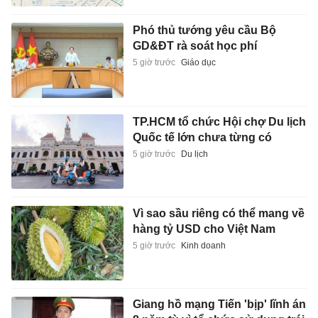
Phó thủ tướng yêu cầu Bộ
GD&ĐT rà soát học phí
5 giờ trước
Giáo dục
TP.HCM tổ chức Hội chợ Du lịch
Quốc tế lớn chưa từng có
5 giờ trước
Du lịch
Vì sao sầu riêng có thể mang về
hàng tỷ USD cho Việt Nam
5 giờ trước
Kinh doanh
Giang hồ mạng Tiến 'bịp' lĩnh án