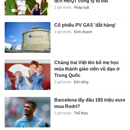
tịch HĐQT công ty bị bắt
1 giờ trước
Pháp luật
Cổ phiếu PV GAS 'đắt hàng'
1 giờ trước
Kinh doanh
Chàng trai Việt lén bố mẹ học
múa thành giáo viên vũ đạo ở
Trung Quốc
2 giờ trước
Đời sống
Barcelona lấy đâu 185 triệu euro
mua Rodri?
2 giờ trước
Thể thao