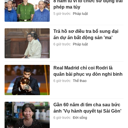
8 năm tù vì tổ chức sử dụng trái
phép ma túy
5 giờ trước
Pháp luật
Trả hồ sơ điều tra bổ sung đại
án dự án bất động sản 'ma'
6 giờ trước
Pháp luật
Real Madrid chỉ coi Rodri là
quân bài phục vụ đòn nghi binh
6 giờ trước
Thể thao
Gần 60 năm đi tìm cha sau bức
ảnh 'Vụ hành quyết tại Sài Gòn'
6 giờ trước
Đời sống