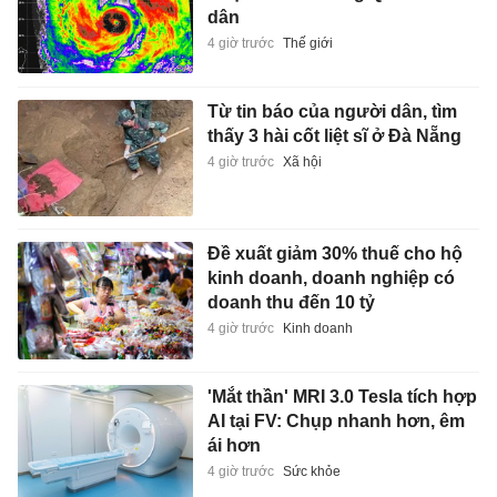
dân
4 giờ trước
Thế giới
Từ tin báo của người dân, tìm
thấy 3 hài cốt liệt sĩ ở Đà Nẵng
4 giờ trước
Xã hội
Đề xuất giảm 30% thuế cho hộ
kinh doanh, doanh nghiệp có
doanh thu đến 10 tỷ
4 giờ trước
Kinh doanh
'Mắt thần' MRI 3.0 Tesla tích hợp
AI tại FV: Chụp nhanh hơn, êm
ái hơn
4 giờ trước
Sức khỏe