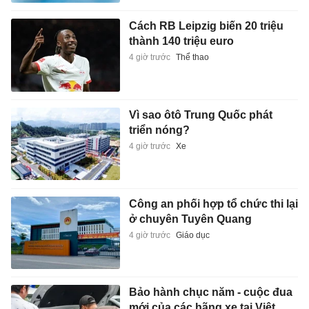
Cách RB Leipzig biến 20 triệu
thành 140 triệu euro
4 giờ trước
Thể thao
Vì sao ôtô Trung Quốc phát
triển nóng?
4 giờ trước
Xe
Công an phối hợp tổ chức thi lại
ở chuyên Tuyên Quang
4 giờ trước
Giáo dục
Bảo hành chục năm - cuộc đua
mới của các hãng xe tại Việt