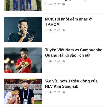
18:42 7/8/2026
MCK rút khỏi đêm nhạc ở
TP.HCM
18:37 7/8/2026
Tuyển Việt Nam vs Campuchia:
Quang Hải đi vào lịch sử
18:37 7/8/2026
'Áo vía' hơn 3 triệu đồng của
HLV Kim Sang-sik
18:35 7/8/2026