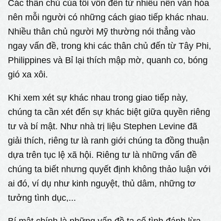
Các thân chủ của tôi vốn đến từ nhiều nền văn hóa
nên mỗi người có những cách giao tiếp khác nhau.
Nhiều thân chủ người Mỹ thường nói thẳng vào
ngay vấn đề, trong khi các thân chủ đến từ Tây Phi,
Philippines và Bỉ lại thích mập mờ, quanh co, bóng
gió xa xôi.
Khi xem xét sự khác nhau trong giao tiếp này,
chúng ta cần xét đến sự khác biệt giữa quyền riêng
tư và bí mật. Như nhà trị liệu Stephen Levine đã
giải thích, riêng tư là ranh giới chúng ta đồng thuận
dựa trên tục lệ xã hội. Riêng tư là những vấn đề
chúng ta biết nhưng quyết định không thảo luận với
ai đó, ví dụ như kinh nguyệt, thủ dâm, những tơ
tưởng tình dục,...
Bí mật chính là những vấn đề ta cố tình đánh lừa