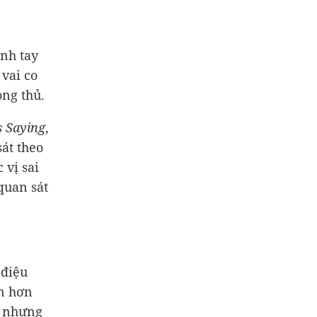
anh tay
 vai co
òng thủ.
 Saying
,
át theo
 vị sai
quan sát
 điệu
àn hơn
” nhưng