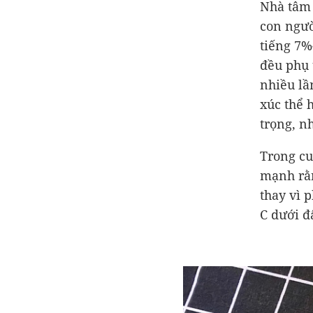
Nhà tâm 
con ngườ
tiếng 7%
đều phụ 
nhiều lầ
xúc thể 
trọng, n
Trong c
mạnh rằn
thay vì 
C dưới đ