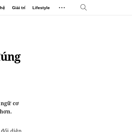
hệ
Giải trí
Lifestyle
đúng
n ngữ cơ
 hơn.
 đối diện