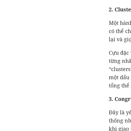
2. Clust
Một hành
có thể c
lại và g
Cựu đặc 
từng nhấ
“clusters
một dấu 
tổng thể
3. Congr
Đây là y
thống nh
khi giao