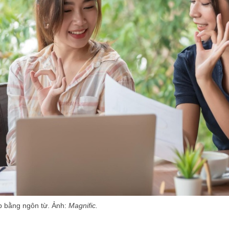
ếp bằng ngôn từ. Ảnh:
M
agnific.