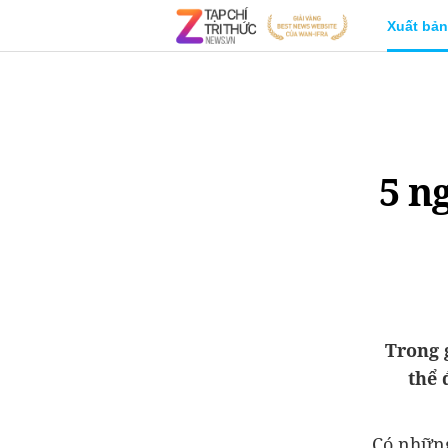
Xuất bản
5 n
Trong g
thể 
Có những