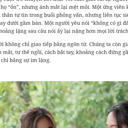
 họ “ổn”, nhưng ánh mắt lại mệt mỏi. Một ứng viên
 thân tự tin trong buổi phỏng vấn, nhưng liên tục si
tay dưới gầm bàn. Một người yêu nói “không có gì đ
oảng lặng sau câu nói ấy lại nặng hơn mọi lời trác
i không chỉ giao tiếp bằng ngôn từ. Chúng ta còn gi
 mắt, tư thế ngồi, cách bắt tay, khoảng cách đứng g
 chí bằng sự im lặng.