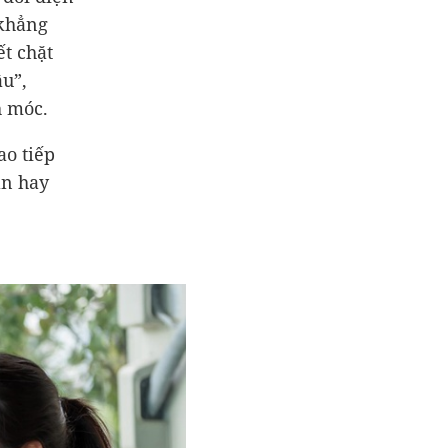
 khẳng
ết chặt
âu”,
h móc.
ao tiếp
ần hay