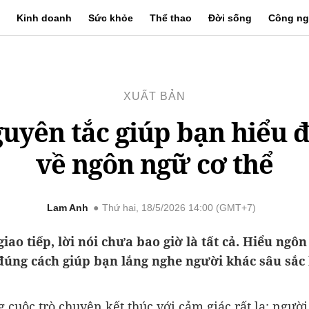
Kinh doanh
Sức khỏe
Thể thao
Đời sống
Công ng
XUẤT BẢN
guyên tắc giúp bạn hiểu 
về ngôn ngữ cơ thể
Lam Anh
Thứ hai, 18/5/2026 14:00 (GMT+7)
iao tiếp, lời nói chưa bao giờ là tất cả. Hiểu ngô
đúng cách giúp bạn lắng nghe người khác sâu sắc
 cuộc trò chuyện kết thúc với cảm giác rất lạ: người