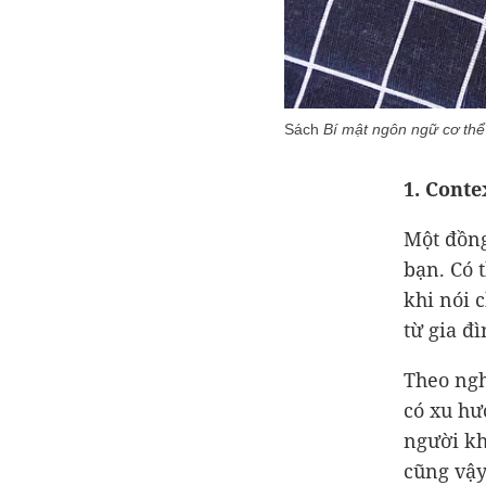
Sách
Bí mật ngôn ngữ cơ thể
1. Conte
Một đồng
bạn. Có 
khi nói 
từ gia đì
Theo ngh
có xu hư
người kh
cũng vậy