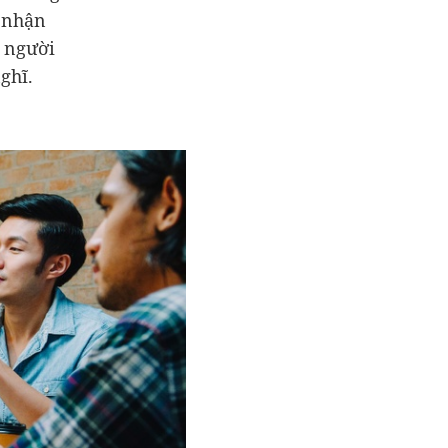
m nhận
n người
ghĩ.