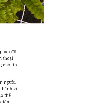
 phản đối
n thoại
g chờ tin
on người
á hành vi
cơ thể
 diện.