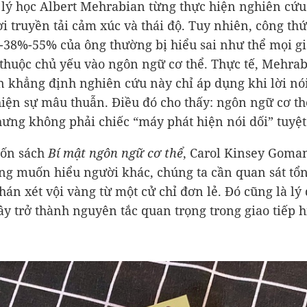
lý học Albert Mehrabian từng thực hiện nghiên cứu
i truyền tải cảm xúc và thái độ. Tuy nhiên, công thứ
-38%-55% của ông thường bị hiểu sai như thể mọi gi
thuộc chủ yếu vào ngôn ngữ cơ thể. Thực tế, Mehra
n khẳng định nghiên cứu này chỉ áp dụng khi lời nó
hiện sự mâu thuẫn. Điều đó cho thấy: ngôn ngữ cơ t
hưng không phải chiếc “máy phát hiện nói dối” tuyệt
uốn sách
Bí mật ngôn ngữ cơ thể
, Carol Kinsey Goma
g muốn hiểu người khác, chúng ta cần quan sát tổn
phán xét vội vàng từ một cử chỉ đơn lẻ. Đó cũng là lý
ây trở thành nguyên tắc quan trọng trong giao tiếp h