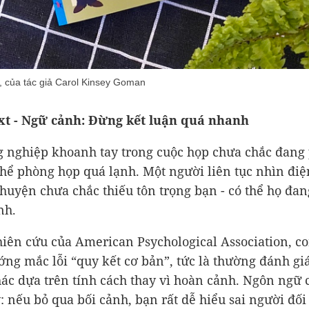
, của tác giả Carol Kinsey Goman
xt - Ngữ cảnh: Đừng kết luận quá nhanh
 nghiệp khoanh tay trong cuộc họp chưa chắc đang
thể phòng họp quá lạnh. Một người liên tục nhìn điệ
chuyện chưa chắc thiếu tôn trọng bạn - có thể họ đan
nh.
iên cứu của American Psychological Association, c
ớng mắc lỗi “quy kết cơ bản”, tức là thường đánh gi
ác dựa trên tính cách thay vì hoàn cảnh. Ngôn ngữ 
: nếu bỏ qua bối cảnh, bạn rất dễ hiểu sai người đối