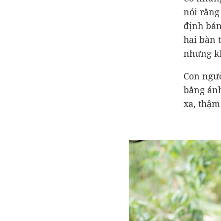
nói rằng
định bản
hai bàn 
nhưng kh
Con ngườ
bằng ánh
xa, thậm