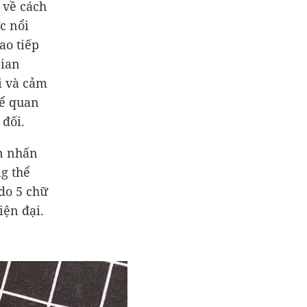
 về cách
c nổi
ao tiếp
bian
i và cảm
hể quan
 đối.
n nhấn
g thể
 do 5 chữ
iện đại.