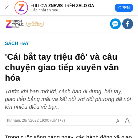
FOLLOW
ZNEWS
TRÊN
ZALO OA
OPEN
Cập nhật tin mới
SÁCH HAY
'Cái bắt tay triệu đô' và câu
chuyện giao tiếp xuyên văn
hóa
Trước khi bạn mở lời, cách bạn đi đứng, bắt tay,
giao tiếp bằng mắt và kết nối với đối phương đã nói
lên nhiều điều về bạn.
A
A
Thứ năm, 28/7/2022 19:00 (GMT+7)
Trong cuộc sống hàng ngày, các hành động xã giao