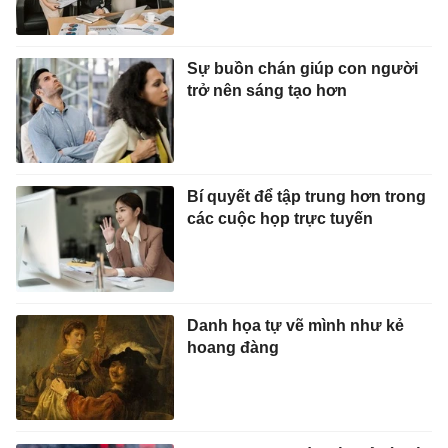
Sự buồn chán giúp con người
trở nên sáng tạo hơn
Bí quyết để tập trung hơn trong
các cuộc họp trực tuyến
Danh họa tự vẽ mình như kẻ
hoang đàng