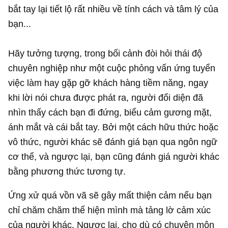
bắt tay lại tiết lộ rất nhiều về tính cách và tâm lý của
bạn...
Hãy tưởng tượng, trong bối cảnh đòi hỏi thái độ
chuyên nghiệp như một cuộc phỏng vấn ứng tuyển
việc làm hay gặp gỡ khách hàng tiềm năng, ngay
khi lời nói chưa được phát ra, người đối diện đã
nhìn thấy cách bạn đi đứng, biểu cảm gương mặt,
ánh mắt và cái bắt tay. Bởi một cách hữu thức hoặc
vô thức, người khác sẽ đánh giá bạn qua ngôn ngữ
cơ thể, và ngược lại, bạn cũng đánh giá người khác
bằng phương thức tương tự.
Ứng xử quá vồn vã sẽ gây mất thiện cảm nếu bạn
chỉ chăm chăm thể hiện mình mà tảng lờ cảm xúc
của người khác. Ngược lại, cho dù có chuyên môn