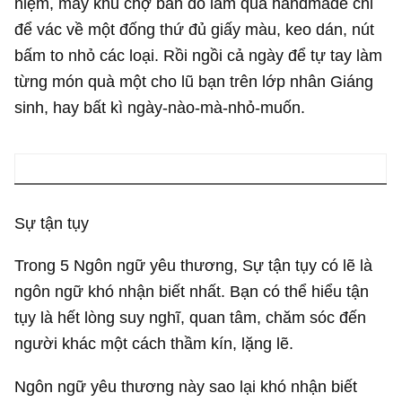
niệm, mấy khu chợ bán đồ làm quà handmade chỉ
để vác về một đống thứ đủ giấy màu, keo dán, nút
bấm to nhỏ các loại. Rồi ngồi cả ngày để tự tay làm
từng món quà một cho lũ bạn trên lớp nhân Giáng
sinh, hay bất kì ngày-nào-mà-nhỏ-muốn.
Sự tận tụy
Trong 5 Ngôn ngữ yêu thương, Sự tận tụy có lẽ là
ngôn ngữ khó nhận biết nhất. Bạn có thể hiểu tận
tụy là hết lòng suy nghĩ, quan tâm, chăm sóc đến
người khác một cách thầm kín, lặng lẽ.
Ngôn ngữ yêu thương này sao lại khó nhận biết