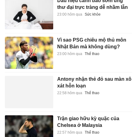
Dấu hiệu cảnh báo sớm ung
thư đại trực tràng dễ nhầm lẫn
23:00 hôm qua
Sức khỏe
Vì sao PSG chiêu mộ thủ môn
Nhật Bản mà không dùng?
23:00 hôm qua
Thể thao
Antony nhận thẻ đỏ sau màn xô
xát hỗn loạn
22:58 hôm qua
Thể thao
Trận giao hữu kỳ quặc của
Chelsea ở Malaysia
22:57 hôm qua
Thể thao