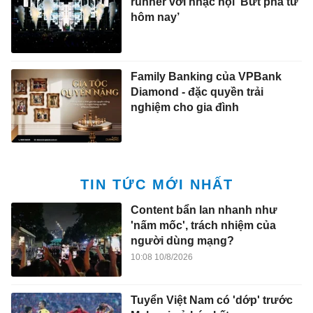
runner với nhạc hội ‘Bứt phá từ
hôm nay’
Family Banking của VPBank
Diamond - đặc quyền trải
nghiệm cho gia đình
TIN TỨC MỚI NHẤT
Content bẩn lan nhanh như
'nấm mốc', trách nhiệm của
người dùng mạng?
10:08 10/8/2026
Tuyển Việt Nam có 'dớp' trước