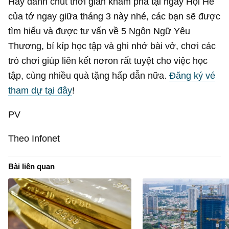
Hãy dành chút thời gian khám phá tại ngày Hội Hè
của tớ ngay giữa tháng 3 này nhé, các bạn sẽ được
tìm hiểu và được tư vấn về 5 Ngôn Ngữ Yêu
Thương, bí kíp học tập và ghi nhớ bài vở, chơi các
trò chơi giúp liên kết nơron rất tuyệt cho việc học
tập, cùng nhiều quà tặng hấp dẫn nữa.
Đăng ký vé
tham dự tại đây
!
PV
Theo Infonet
Bài liên quan