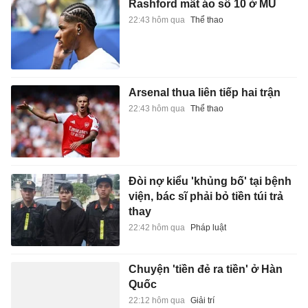
Rashford mất áo số 10 ở MU
22:43 hôm qua
Thể thao
Arsenal thua liên tiếp hai trận
22:43 hôm qua
Thể thao
Đòi nợ kiểu 'khủng bố' tại bệnh
viện, bác sĩ phải bỏ tiền túi trả
thay
22:42 hôm qua
Pháp luật
Chuyện 'tiền đẻ ra tiền' ở Hàn
Quốc
22:12 hôm qua
Giải trí