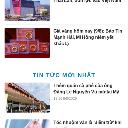
Thái Lan, dồn lực vào Việt Nam
Giá vàng hôm nay (9/8): Bảo Tín
Mạnh Hải, Mi Hồng niêm yết
khác lạ
TIN TỨC MỚI NHẤT
Thêm quán cà phê của ông
Đặng Lê Nguyên Vũ mở tại Mỹ
18:16 9/8/2026
Tóc nhuộm vẫn là ‘điểm trừ’ khi