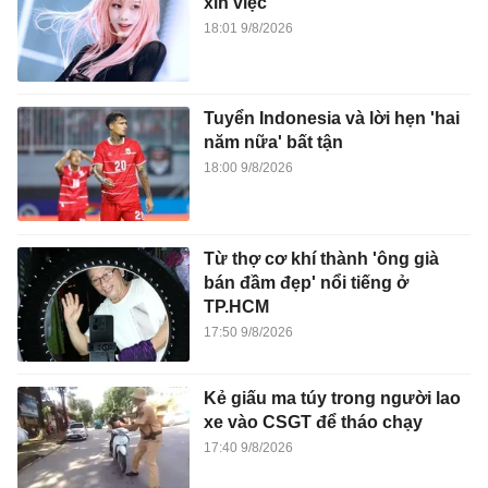
xin việc
18:01 9/8/2026
Tuyển Indonesia và lời hẹn 'hai
năm nữa' bất tận
18:00 9/8/2026
Từ thợ cơ khí thành 'ông già
bán đầm đẹp' nổi tiếng ở
TP.HCM
17:50 9/8/2026
Kẻ giấu ma túy trong người lao
xe vào CSGT để tháo chạy
17:40 9/8/2026