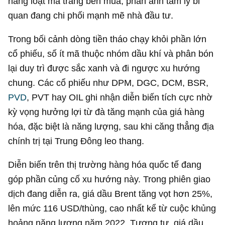
hàng loạt mã trắng bên mua, phản ánh tâm lý bi
quan đang chi phối mạnh mẽ nhà đầu tư.
Trong bối cảnh dòng tiền tháo chạy khỏi phần lớn
cổ phiếu, số ít mã thuộc nhóm dầu khí và phân bón
lại duy trì được sắc xanh và đi ngược xu hướng
chung. Các cổ phiếu như DPM, DGC, DCM, BSR,
PVD
, PVT hay OIL ghi nhận diễn biến tích cực nhờ
kỳ vọng hưởng lợi từ đà tăng mạnh của giá hàng
hóa, đặc biệt là năng lượng, sau khi căng thẳng địa
chính trị tại Trung Đông leo thang.
Diễn biến trên thị trường hàng hóa quốc tế đang
góp phần củng cố xu hướng này. Trong phiên giao
dịch đang diễn ra, giá dầu Brent tăng vọt hơn 25%,
lên mức
116 USD
/thùng, cao nhất kể từ cuộc khủng
hoảng năng lượng năm 2022. Tương tự, giá dầu