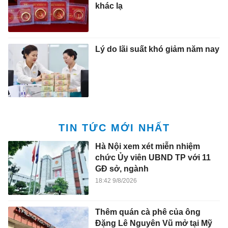
khác lạ
Lý do lãi suất khó giảm năm nay
TIN TỨC MỚI NHẤT
Hà Nội xem xét miễn nhiệm
chức Ủy viên UBND TP với 11
GĐ sở, ngành
18:42 9/8/2026
Thêm quán cà phê của ông
Đặng Lê Nguyên Vũ mở tại Mỹ