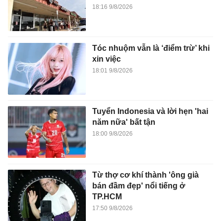
18:16 9/8/2026
Tóc nhuộm vẫn là ‘điểm trừ’ khi
xin việc
18:01 9/8/2026
Tuyển Indonesia và lời hẹn 'hai
năm nữa' bất tận
18:00 9/8/2026
Từ thợ cơ khí thành 'ông già
bán đầm đẹp' nổi tiếng ở
TP.HCM
17:50 9/8/2026