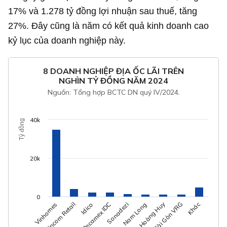
17% và
1.278 tỷ đồng
lợi nhuận sau thuế, tăng
27%. Đây cũng là năm có kết quả kinh doanh cao
kỷ lục của doanh nghiệp này.
8 DOANH NGHIỆP ĐỊA ỐC LÃI TRÊN
NGHÌN TỶ ĐỒNG NĂM 2024
Nguồn: Tổng hợp BCTC DN quý IV/2024.
40k
Tỷ đồng
20k
0
Tài chính Hoàng Huy
Sonadezi
Vinhomes
Nam Long
Vincom Retail
Idico
Sài Gòn VRG
Becamex IDC
Khác