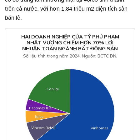
trên cả nước, với hơn 1,84 triệu m2 diện tích sàn
bán lẻ.
HAI DOANH NGHIỆP CỦA TỶ PHÚ PHẠM
NHẬT VƯỢNG CHIẾM HƠN 70% LỢI
NHUẬN TOÀN NGÀNH BẤT ĐỘNG SẢN
Số liệu tính trong năm 2024. Nguồn: BCTC DN.
Còn lại
Còn lại
Becamex IDC
Becamex IDC
Idico
Idico
Vincom Retail
Vincom Retail
Vinhomes
Vinhomes