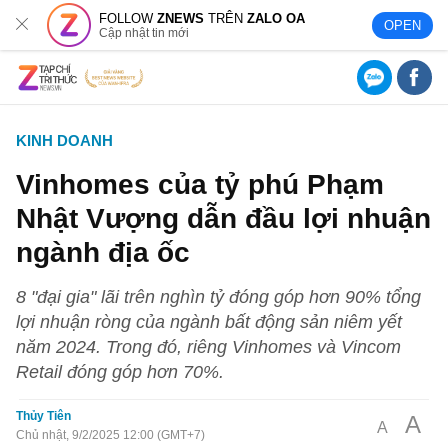
FOLLOW
ZNEWS
TRÊN
ZALO OA
OPEN
Cập nhật tin mới
KINH DOANH
Vinhomes của tỷ phú Phạm
Nhật Vượng dẫn đầu lợi nhuận
ngành địa ốc
8 "đại gia" lãi trên nghìn tỷ đóng góp hơn 90% tổng
lợi nhuận ròng của ngành bất động sản niêm yết
năm 2024. Trong đó, riêng Vinhomes và Vincom
Retail đóng góp hơn 70%.
Thủy Tiên
A
A
Chủ nhật, 9/2/2025 12:00 (GMT+7)