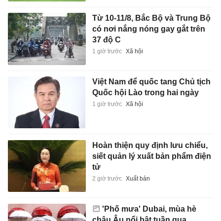
Từ 10-11/8, Bắc Bộ và Trung Bộ
có nơi nắng nóng gay gắt trên
37 độ C
1 giờ trước
Xã hội
Việt Nam để quốc tang Chủ tịch
Quốc hội Lào trong hai ngày
1 giờ trước
Xã hội
Hoàn thiện quy định lưu chiểu,
siết quản lý xuất bản phẩm điện
tử
2 giờ trước
Xuất bản
'Phố mưa' Dubai, mùa hè
châu Âu nổi bật tuần qua