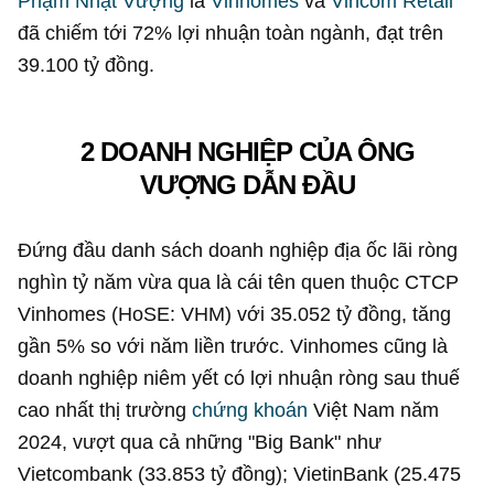
Phạm Nhật Vượng
là
Vinhomes
và
Vincom Retail
đã chiếm tới 72% lợi nhuận toàn ngành, đạt trên
39.100 tỷ đồng
.
2 DOANH NGHIỆP CỦA ÔNG
VƯỢNG DẪN ĐẦU
Đứng đầu danh sách doanh nghiệp địa ốc lãi ròng
nghìn tỷ năm vừa qua là cái tên quen thuộc CTCP
Vinhomes (HoSE: VHM) với
35.052 tỷ đồng
, tăng
gần 5% so với năm liền trước. Vinhomes cũng là
doanh nghiệp niêm yết có lợi nhuận ròng sau thuế
cao nhất thị trường
chứng khoán
Việt Nam năm
2024, vượt qua cả những "Big Bank" như
Vietcombank (
33.853 tỷ đồng
); VietinBank (
25.475