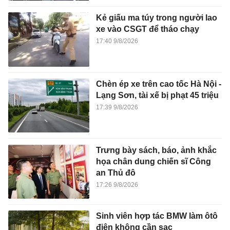
Kẻ giấu ma túy trong người lao
xe vào CSGT để tháo chạy
17:40 9/8/2026
Chèn ép xe trên cao tốc Hà Nội -
Lạng Sơn, tài xế bị phạt 45 triệu
17:39 9/8/2026
Trưng bày sách, báo, ảnh khắc
họa chân dung chiến sĩ Công
an Thủ đô
17:26 9/8/2026
Sinh viên hợp tác BMW làm ôtô
điện không cần sạc