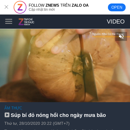
FOLLOW
ZNEWS
TRÊN
ZALO OA
OPEN
Cập nhật tin mới
VIDEO
ẨM THỰC
Súp bí đỏ nóng hổi cho ngày mưa bão
Thứ tư, 28/10/2020 20:22 (GMT+7)