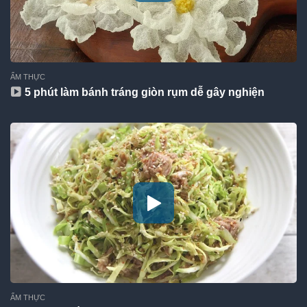
ẨM THỰC
5 phút làm bánh tráng giòn rụm dễ gây nghiện
ẨM THỰC