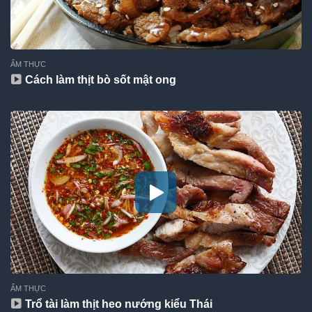
ẨM THỰC
Cách làm thịt bò sốt mật ong
ẨM THỰC
Trổ tài làm thịt heo nướng kiểu Thái