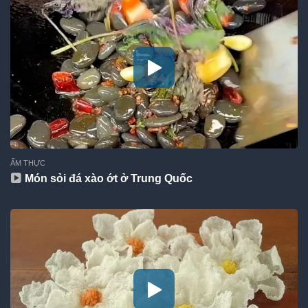
ẨM THỰC
Món sỏi đá xào ớt ở Trung Quốc