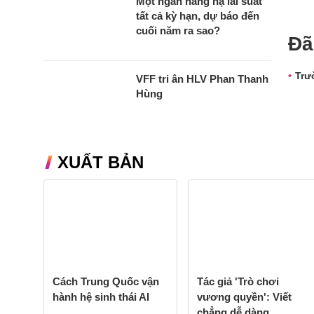
Một ngân hàng hạ lãi suất
tất cả kỳ hạn, dự báo đến
cuối năm ra sao?
Đã
Trư
VFF tri ân HLV Phan Thanh
Hùng
XUẤT BẢN
Cách Trung Quốc vận
Tác giả 'Trò chơi
hành hệ sinh thái AI
vương quyền': Viết
chẳng dễ dàng