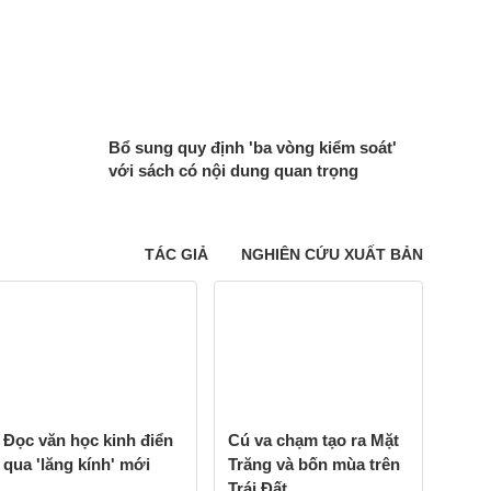
Bổ sung quy định 'ba vòng kiểm soát'
với sách có nội dung quan trọng
TÁC GIẢ
NGHIÊN CỨU XUẤT BẢN
Đọc văn học kinh điển
Cú va chạm tạo ra Mặt
qua 'lăng kính' mới
Trăng và bốn mùa trên
Trái Đất