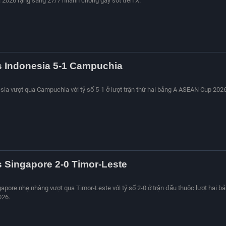
2026 rạng sáng 27/7 nhanh chóng gây sốt trên X.
s Indonesia 5-1 Campuchia
esia vượt qua Campuchia với tỷ số 5-1 ở lượt trận thứ hai bảng A ASEAN Cup 202
s Singapore 2-0 Timor-Leste
gapore nhẹ nhàng vượt qua Timor-Leste với tỷ số 2-0 ở trận đấu thuộc lượt hai b
026.