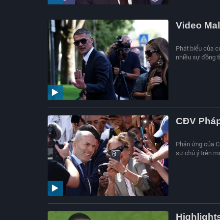
Video Mald
Phát biểu của 
nhiều sự đồng t
CĐV Pháp
Phản ứng của C
sự chú ý trên m
Highlight