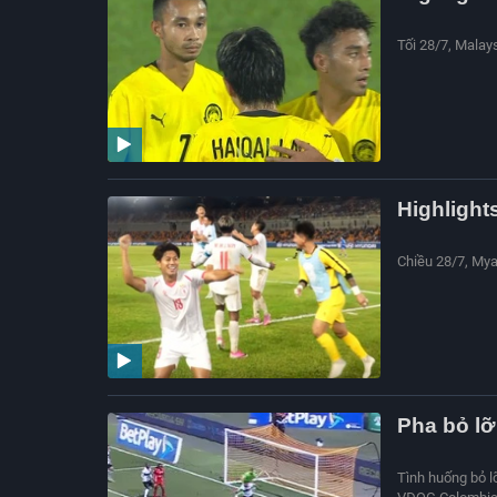
Tối 28/7, Malay
Highlight
Chiều 28/7, Mya
Pha bỏ lỡ
Tình huống bỏ lỡ