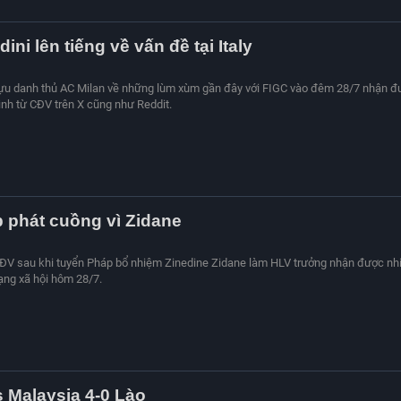
ini lên tiếng về vấn đề tại Italy
cựu danh thủ AC Milan về những lùm xùm gần đây với FIGC vào đêm 28/7 nhận đ
ình từ CĐV trên X cũng như Reddit.
 phát cuồng vì Zidane
ĐV sau khi tuyển Pháp bổ nhiệm Zinedine Zidane làm HLV trưởng nhận được nh
ạng xã hội hôm 28/7.
s Malaysia 4-0 Lào