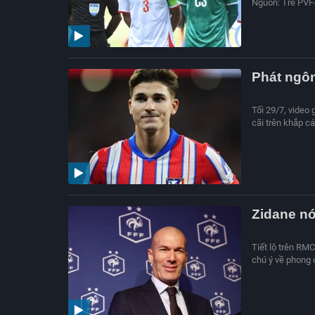
Nguồn: Trẻ PVF
Phát ngôn
Tối 29/7, video 
cãi trên khắp c
Zidane nó
Tiết lộ trên RM
chú ý về phong 