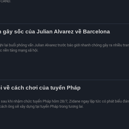
-CAND.
 gây sốc của Julian Alvarez về Barcelona
ghi lại buổi phỏng vấn Julian Alvarez trước báo giới nhanh chóng gây ra nhiều tra
ác nền tảng mạng xã hội.
i về cách chơi của tuyển Pháp
C sau khi nhậm chức tuyển Pháp hôm 28/7, Zidane ngay lập tức có phát biểu đá
cách ông sẽ xây dựng tại tuyển Pháp trong tương lai.