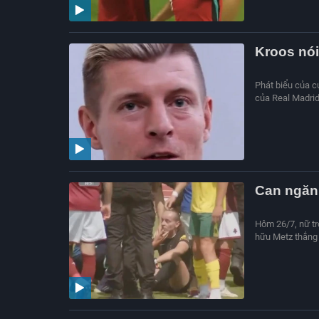
Kroos nói
Phát biểu của c
của Real Madri
Can ngăn 
Hôm 26/7, nữ tr
hữu Metz thắng 