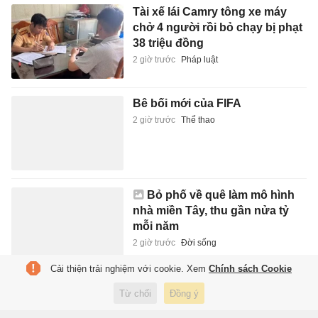
Tài xế lái Camry tông xe máy
chở 4 người rồi bỏ chạy bị phạt
38 triệu đồng
2 giờ trước
Pháp luật
Bê bối mới của FIFA
2 giờ trước
Thể thao
Bỏ phố về quê làm mô hình
nhà miền Tây, thu gần nửa tỷ
mỗi năm
2 giờ trước
Đời sống
Cải thiện trải nghiệm với cookie. Xem
Chính sách Cookie
Dự án Vành đai 5 - Vùng Thủ
Từ chối
Đồng ý
đô: Phải kiểm soát đầu cơ đất
đai