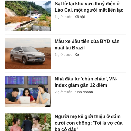
Sạt lở tại khu vực thuỷ điện ở
Lào Cai, một người mất liên lạc
1 giờ trước
Xã hội
Mẫu xe đầu tiên của BYD sản
xuất tại Brazil
1 giờ trước
Xe
Nhà đầu tư 'chùn chân', VN-
Index giảm gần 12 điểm
2 giờ trước
Kinh doanh
Người mẹ kế giới thiệu ở đám
cưới con chồng: 'Tôi là vợ của
ba cô dâu'