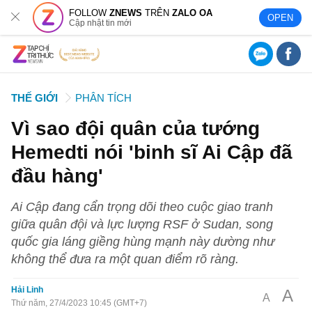
FOLLOW
ZNEWS
TRÊN
ZALO OA
OPEN
Cập nhật tin mới
THẾ GIỚI
PHÂN TÍCH
Vì sao đội quân của tướng
Hemedti nói 'binh sĩ Ai Cập đã
đầu hàng'
Ai Cập đang cẩn trọng dõi theo cuộc giao tranh
giữa quân đội và lực lượng RSF ở Sudan, song
quốc gia láng giềng hùng mạnh này dường như
không thể đưa ra một quan điểm rõ ràng.
Hải Linh
A
A
Thứ năm, 27/4/2023 10:45 (GMT+7)