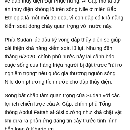
về đập thủy điện Đại Phục hưng. Ai Cập mô tả dự
án thủy điện khổng lồ trên sông Nile ở miền Bắc
Ethiopia là một mối đe dọa, vì con đập có khả năng
kiểm soát dòng chảy quan trọng với nước này.
Phía Sudan lúc đầu kỳ vọng đập thủy điện sẽ giúp
cải thiện khả năng kiểm soát lũ lụt. Nhưng đến
tháng 6/2020, chính phủ nước này lại cảnh báo
cuộc sống của hàng triệu người bị đặt trước "rủi ro
nghiêm trọng" nếu quốc gia thượng nguồn sông
Nile đơn phương tích nước cho đập thủy điện.
Song bất chấp tầm quan trọng của Sudan với các
lợi ích chiến lược của Ai Cập, chính phủ Tổng
thống Abdul Fattah al-Sisi dường như khá chật vật
khi đưa ra phản ứng đáng tin cậy trước tình hình
hỗn loạn ở Khartoum.