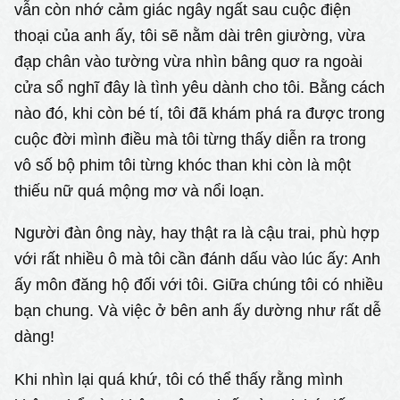
vẫn còn nhớ cảm giác ngây ngất sau cuộc điện
thoại của anh ấy, tôi sẽ nằm dài trên giường, vừa
đạp chân vào tường vừa nhìn bâng quơ ra ngoài
cửa sổ nghĩ đây là tình yêu dành cho tôi. Bằng cách
nào đó, khi còn bé tí, tôi đã khám phá ra được trong
cuộc đời mình điều mà tôi từng thấy diễn ra trong
vô số bộ phim tôi từng khóc than khi còn là một
thiếu nữ quá mộng mơ và nổi loạn.
Người đàn ông này, hay thật ra là cậu trai, phù hợp
với rất nhiều ô mà tôi cần đánh dấu vào lúc ấy: Anh
ấy môn đăng hộ đối với tôi. Giữa chúng tôi có nhiều
bạn chung. Và việc ở bên anh ấy dường như rất dễ
dàng!
Khi nhìn lại quá khứ, tôi có thể thấy rằng mình