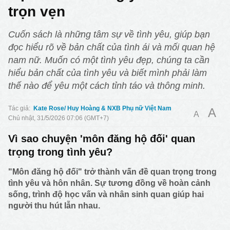
trọn vẹn
Cuốn sách là những tâm sự về tình yêu, giúp bạn
đọc hiểu rõ về bản chất của tình ái và mối quan hệ
nam nữ. Muốn có một tình yêu đẹp, chúng ta cần
hiểu bản chất của tình yêu và biết mình phải làm
thế nào để yêu một cách tỉnh táo và thông minh.
Kate Rose/ Huy Hoàng & NXB Phụ nữ Việt Nam
A
A
Chủ nhật, 31/5/2026 07:06 (GMT+7)
Vì sao chuyện 'môn đăng hộ đối' quan
trọng trong tình yêu?
"Môn đăng hộ đối" trở thành vấn đề quan trọng trong
tình yêu và hôn nhân. Sự tương đồng về hoàn cảnh
sống, trình độ học vấn và nhân sinh quan giúp hai
người thu hút lẫn nhau.