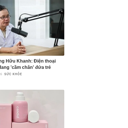
g Hữu Khanh: Điện thoại
đang 'cầm chân' đứa trẻ
26
SỨC KHỎE