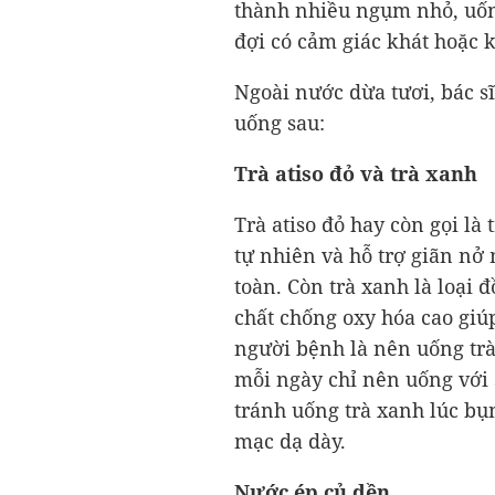
thành nhiều ngụm nhỏ, uốn
đợi có cảm giác khát hoặc
Ngoài nước dừa tươi, bác s
uống sau:
Trà atiso đỏ và trà xanh
Trà atiso đỏ hay còn gọi là 
tự nhiên và hỗ trợ giãn nở
toàn. Còn trà xanh là loại
chất chống oxy hóa cao giúp
người bệnh là nên uống tr
mỗi ngày chỉ nên uống với
tránh uống trà xanh lúc bụ
mạc dạ dày.
Nước ép củ dền