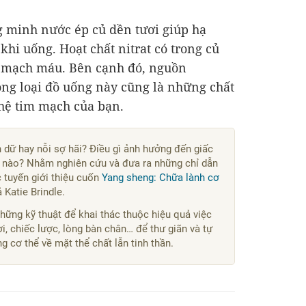
 minh nước ép củ dền tươi giúp hạ
khi uống. Hoạt chất nitrat có trong củ
ãn mạch máu. Bên cạnh đó, nguồn
rong loại đồ uống này cũng là những chất
hệ tim mạch của bạn.
 dữ hay nỗi sợ hãi? Điều gì ảnh hưởng đến giấc
n nào? Nhằm nghiên cứu và đưa ra những chỉ dẫn
c tuyến giới thiệu cuốn
Yang sheng: Chữa lành cơ
 Katie Brindle.
ững kỹ thuật để khai thác thuộc hiệu quả việc
i, chiếc lược, lòng bàn chân… để thư giãn và tự
 cơ thể về mặt thể chất lẫn tinh thần.