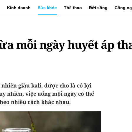
Kinh doanh
Sức khỏe
Thể thao
Đời sống
Công ng
ừa mỗi ngày huyết áp th
nhiên giàu kali, được cho là có lợi
uy nhiên, việc uống mỗi ngày có thể
heo nhiều cách khác nhau.