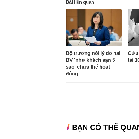
Bài liên quan
Bộ trưởng nói lý do hai
Cứu 
BV 'như khách sạn 5
tải 1
sao' chưa thể hoạt
động
BẠN CÓ THỂ QUA