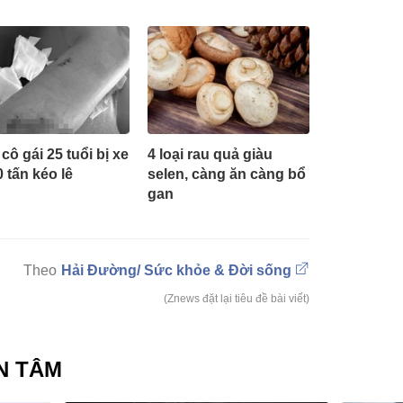
cô gái 25 tuổi bị xe
4 loại rau quả giàu
0 tấn kéo lê
selen, càng ăn càng bổ
gan
Hải Đường/ Sức khỏe & Đời sống
(Znews đặt lại tiêu đề bài viết)
N TÂM