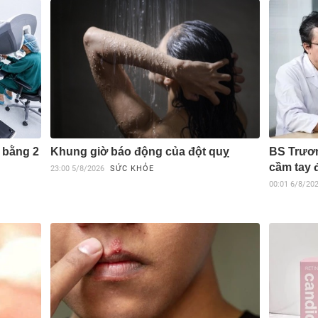
 bằng 2
Khung giờ báo động của đột quỵ
BS Trươn
cầm tay 
23:00
5/8/2026
SỨC KHỎE
00:01
6/8/20