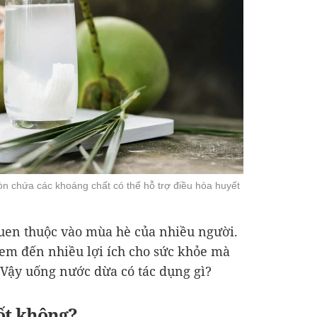
òn chứa các khoáng chất có thể hỗ trợ điều hòa huyết
quen thuộc vào mùa hè của nhiều người.
em đến nhiều lợi ích cho sức khỏe mà
 Vậy uống nước dừa có tác dụng gì?
ốt không?