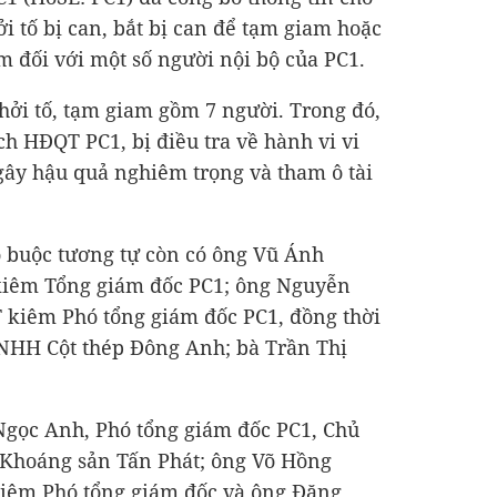
ởi tố bị can, bắt bị can để tạm giam hoặc
 đối với một số người nội bộ của PC1.
hởi tố, tạm giam gồm 7 người. Trong đó,
ch HĐQT PC1, bị điều tra về hành vi vi
gây hậu quả nghiêm trọng và tham ô tài
áo buộc tương tự còn có ông Vũ Ánh
iêm Tổng giám đốc PC1; ông Nguyễn
kiêm Phó tổng giám đốc PC1, đồng thời
TNHH Cột thép Đông Anh; bà Trần Thị
Ngọc Anh, Phó tổng giám đốc PC1, Chủ
 Khoáng sản Tấn Phát; ông Võ Hồng
iêm Phó tổng giám đốc và ông Đặng