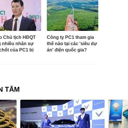
o Chủ tịch HĐQT
Công ty PC1 tham gia
 nhiều nhân sự
thế nào tại các 'siêu dự
chốt của PC1 bị
án' điện quốc gia?
N TÂM