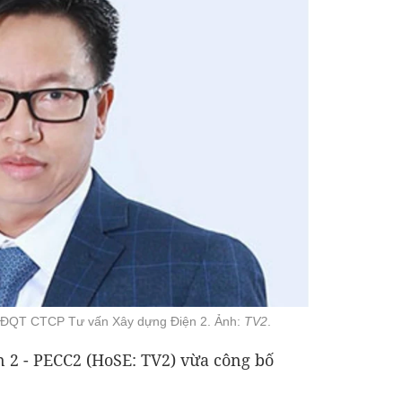
HĐQT CTCP Tư vấn Xây dựng Điện 2. Ảnh:
TV2
.
 2 - PECC2 (HoSE: TV2) vừa công bố