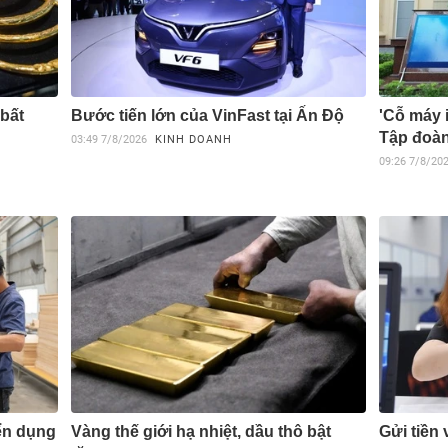
 bất
Bước tiến lớn của VinFast tại Ấn Độ
'Cỗ máy i
Tập đoàn
03:49
7/8/2026
KINH DOANH
09:26
7/8/20
ển dụng
Vàng thế giới hạ nhiệt, dầu thô bật
Gửi tiền 