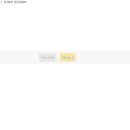
26
KINH DOANH
Từ chối
Đồng ý