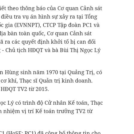
iết theo thông báo của Cơ quan Cảnh sát
 điều tra vụ án hình sự xảy ra tại Tổng
ốc gia (EVNNPT), CTCP Tập đoàn PC1 và
 địa bàn toàn quốc, Cơ quan Cảnh sát
ã ra các quyết định khởi tố bị can đối
- Chủ tịch HĐQT và bà Bùi Thị Ngọc Lý
n Hùng sinh năm 1970 tại Quảng Trị, có
cơ khí, Thạc sĩ Quản trị kinh doanh.
 HĐQT TV2 từ 2015.
gọc Lý có trình độ Cử nhân Kế toán, Thạc
m nhiệm vị trí Kế toán trưởng TV2 từ
1 (HoSE: PC1) đã công bố thông tin cho