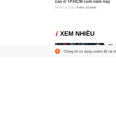
cao ở TP.HCM cuối năm nay
09:04
7/8/2026
KINH DOANH
XEM NHIỀU
Th
Chúng tôi sử dụng cookie để cải t
In
05:00
Hai l
chấp
châu
Quy
Ro
05:00
Việc 
quyế
cho t