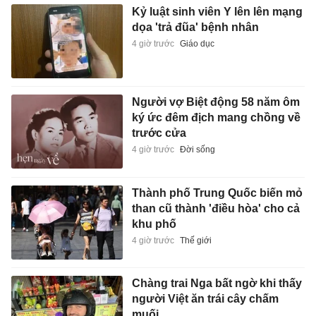
Kỷ luật sinh viên Y lên lên mạng
dọa 'trả đũa' bệnh nhân
4 giờ trước
Giáo dục
Người vợ Biệt động 58 năm ôm
ký ức đêm địch mang chồng về
trước cửa
4 giờ trước
Đời sống
Thành phố Trung Quốc biến mỏ
than cũ thành 'điều hòa' cho cả
khu phố
4 giờ trước
Thế giới
Chàng trai Nga bất ngờ khi thấy
người Việt ăn trái cây chấm
muối