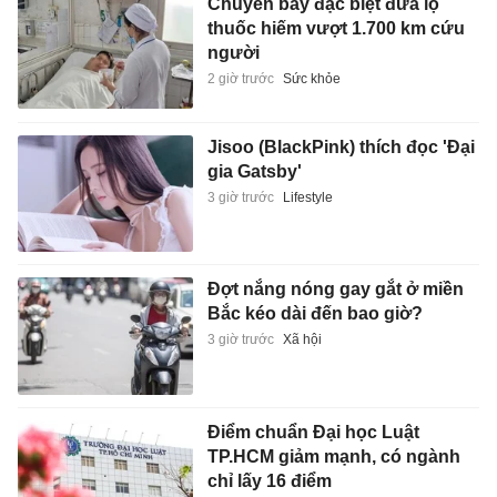
Chuyến bay đặc biệt đưa lọ
thuốc hiếm vượt 1.700 km cứu
người
2 giờ trước
Sức khỏe
Jisoo (BlackPink) thích đọc 'Đại
gia Gatsby'
3 giờ trước
Lifestyle
Đợt nắng nóng gay gắt ở miền
Bắc kéo dài đến bao giờ?
3 giờ trước
Xã hội
Điểm chuẩn Đại học Luật
TP.HCM giảm mạnh, có ngành
chỉ lấy 16 điểm