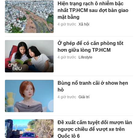
Hiện trạng rạch ô nhiễm bậc
nhất TP.HCM sau đợt bàn giao
mặt bằng
4 giờ trước
Xã hội
Ở ghép để có căn phòng tốt
hơn giữa lòng TP.HCM
4 giờ trước
Lifestyle
Bùng nổ tranh cãi ở show hẹn
hò
4 giờ trước
Giải trí
Đề xuất cấm tuyệt đối mượn làn
ngược chiều để vượt xe trên
Quốc lộ 6