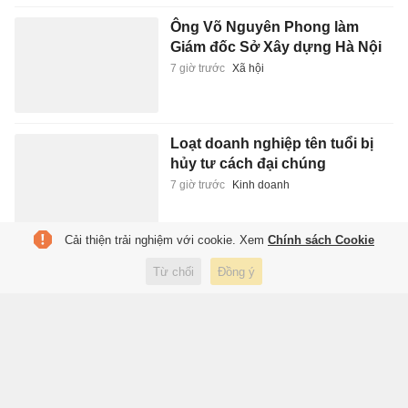
Ông Võ Nguyên Phong làm
Giám đốc Sở Xây dựng Hà Nội
7 giờ trước
Xã hội
Loạt doanh nghiệp tên tuổi bị
hủy tư cách đại chúng
7 giờ trước
Kinh doanh
Cải thiện trải nghiệm với cookie. Xem
Chính sách Cookie
Hoàng Dũng đã đúng
Từ chối
Đồng ý
7 giờ trước
Giải trí
'Cổ phiếu giảm sâu chưa chắc
đã là cổ phiếu rẻ'