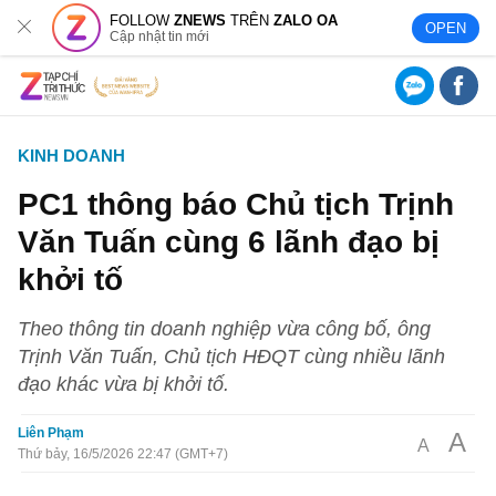
FOLLOW
ZNEWS
TRÊN
ZALO OA
OPEN
Cập nhật tin mới
KINH DOANH
PC1 thông báo Chủ tịch Trịnh
Văn Tuấn cùng 6 lãnh đạo bị
khởi tố
Theo thông tin doanh nghiệp vừa công bố, ông
Trịnh Văn Tuấn, Chủ tịch HĐQT cùng nhiều lãnh
đạo khác vừa bị khởi tố.
Liên Phạm
A
A
Thứ bảy, 16/5/2026 22:47 (GMT+7)