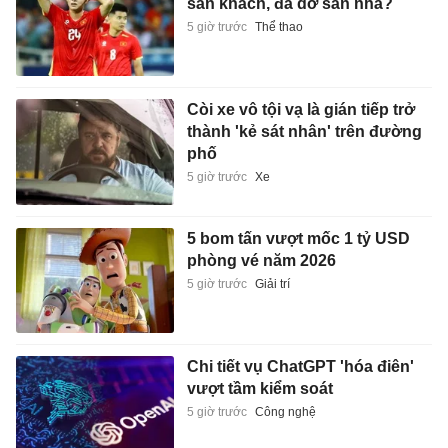
sân khách, đá dở sân nhà?
5 giờ trước
Thể thao
Còi xe vô tội vạ là gián tiếp trở
thành 'kẻ sát nhân' trên đường
phố
5 giờ trước
Xe
5 bom tấn vượt mốc 1 tỷ USD
phòng vé năm 2026
5 giờ trước
Giải trí
Chi tiết vụ ChatGPT 'hóa điên'
vượt tầm kiểm soát
5 giờ trước
Công nghệ