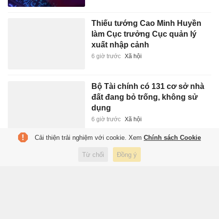
Thiếu tướng Cao Minh Huyền
làm Cục trưởng Cục quản lý
xuất nhập cảnh
6 giờ trước
Xã hội
Bộ Tài chính có 131 cơ sở nhà
đất đang bỏ trống, không sử
dụng
6 giờ trước
Xã hội
Cải thiện trải nghiệm với cookie. Xem
Chính sách Cookie
Ca sĩ tỷ phú Taylor Swift đọc gì?
Từ chối
Đồng ý
6 giờ trước
Giải trí
Lào Cai có tân Giám đốc Công