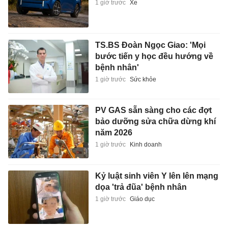
1 giờ trước
Xe
TS.BS Đoàn Ngọc Giao: 'Mọi
bước tiến y học đều hướng về
bệnh nhân'
1 giờ trước
Sức khỏe
PV GAS sẵn sàng cho các đợt
bảo dưỡng sửa chữa dừng khí
năm 2026
1 giờ trước
Kinh doanh
Kỷ luật sinh viên Y lên lên mạng
dọa 'trả đũa' bệnh nhân
1 giờ trước
Giáo dục