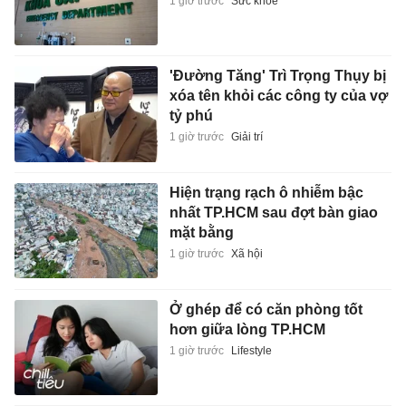
1 giờ trước
Sức khỏe
'Đường Tăng' Trì Trọng Thụy bị
xóa tên khỏi các công ty của vợ
tỷ phú
1 giờ trước
Giải trí
Hiện trạng rạch ô nhiễm bậc
nhất TP.HCM sau đợt bàn giao
mặt bằng
1 giờ trước
Xã hội
Ở ghép để có căn phòng tốt
hơn giữa lòng TP.HCM
1 giờ trước
Lifestyle