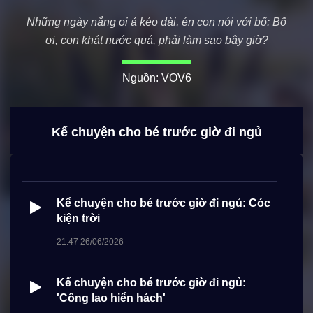
21:47 29/06/2026
Những ngày nắng oi ả kéo dài, én con nói với bố: Bố
ơi, con khát nước quá, phải làm sao bây giờ?
Kể chuyện cho bé trước giờ đi ngủ: Cô
giáo đến từ Trái đất
Nguồn: VOV6
21:47 26/06/2026
Kể chuyện cho bé trước giờ đi ngủ: Cóc
Kể chuyện cho bé trước giờ đi ngủ
và Chuột
21:47 26/06/2026
Kể chuyện cho bé trước giờ đi ngủ: Cóc
kiện trời
21:47 26/06/2026
Kể chuyện cho bé trước giờ đi ngủ:
'Công lao hiển hách'