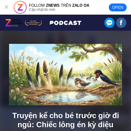
FOLLOW
ZNEWS
TRÊN
ZALO OA
OPEN
Cập nhật tin mới
Truyện kể cho bé trước giờ đi
Kể chuyện cho bé trước giờ đi ngủ: Hổ
và Thỏ
ngủ: Chiếc lông én kỳ diệu