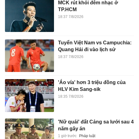
MCK rút khỏi đêm nhạc ở
TP.HCM
18:37 7/8/2026
Tuyển Việt Nam vs Campuchia:
Quang Hải đi vào lịch sử
18:37 7/8/2026
'Áo vía' hơn 3 triệu đồng của
HLV Kim Sang-sik
18:35 7/8/2026
'Nữ quái' đất Cảng sa lưới sau 4
năm gây án
1 giờ trước
Pháp luật