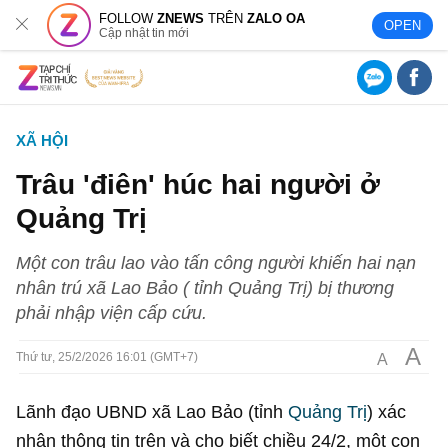
FOLLOW
ZNEWS
TRÊN
ZALO OA
OPEN
Cập nhật tin mới
XÃ HỘI
Trâu 'điên' húc hai người ở
Quảng Trị
Một con trâu lao vào tấn công người khiến hai nạn
nhân trú xã Lao Bảo ( tỉnh Quảng Trị) bị thương
phải nhập viện cấp cứu.
A
A
Thứ tư, 25/2/2026 16:01 (GMT+7)
Lãnh đạo UBND xã Lao Bảo (tỉnh
Quảng Trị
) xác
nhận thông tin trên và cho biết chiều 24/2, một con