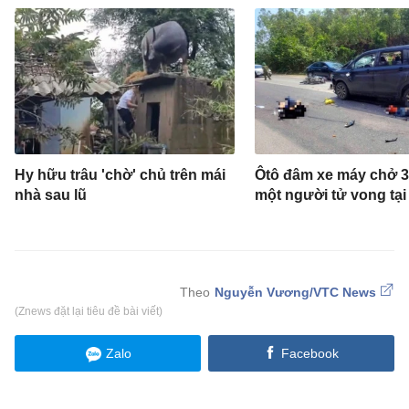
Hy hữu trâu 'chờ' chủ trên mái
Ôtô đâm xe máy chở 3
nhà sau lũ
một người tử vong tại
Nguyễn Vương/VTC News
(Znews đặt lại tiêu đề bài viết)
Zalo
Facebook