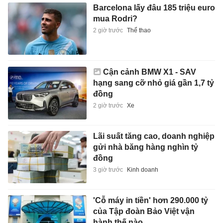
Barcelona lấy đâu 185 triệu euro
mua Rodri?
2 giờ trước
Thể thao
Cận cảnh BMW X1 - SAV
hạng sang cỡ nhỏ giá gần 1,7 tỷ
đồng
2 giờ trước
Xe
Lãi suất tăng cao, doanh nghiệp
gửi nhà băng hàng nghìn tỷ
đồng
3 giờ trước
Kinh doanh
'Cỗ máy in tiền' hơn 290.000 tỷ
của Tập đoàn Bảo Việt vận
hành thế nào