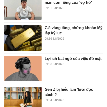
man con riêng của 'vợ hờ'
09:51 8/8/2026
Giá vàng tăng, chứng khoán Mỹ
lập kỷ lục
09:36 8/8/2026
Lợi ích bất ngờ của việc đỏ mặt
09:36 8/8/2026
Gen Z bị hiểu lầm 'lười đọc
sách'?
09:34 8/8/2026