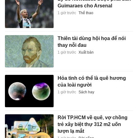
Guimaraes cho Arsenal
1 giờ trước
Thể thao
Thiên tài dùng hội họa để nói
thay nỗi đau
1 giờ trước
Xuất bản
Hỏa tinh có thể là quê hương
của loài người
1 giờ trước
Sách hay
Rời TP.HCM về quê, vợ chồng
trẻ xây biệt thự 312 m2 uốn
lượn lạ mắt