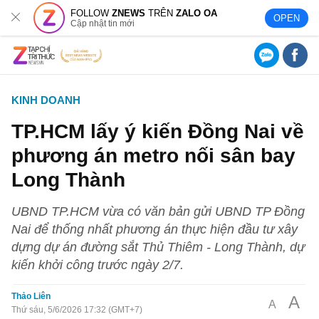
FOLLOW
ZNEWS
TRÊN
ZALO OA
OPEN
Cập nhật tin mới
KINH DOANH
TP.HCM lấy ý kiến Đồng Nai về
phương án metro nối sân bay
Long Thành
UBND TP.HCM vừa có văn bản gửi UBND TP Đồng
Nai để thống nhất phương án thực hiện đầu tư xây
dựng dự án đường sắt Thủ Thiêm - Long Thành, dự
kiến khởi công trước ngày 2/7.
Thảo Liên
A
A
Thứ sáu, 5/6/2026 17:32 (GMT+7)