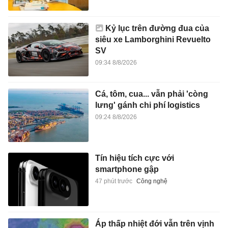
Kỷ lục trên đường đua của
siêu xe Lamborghini Revuelto
SV
09:34 8/8/2026
Cá, tôm, cua... vẫn phải 'còng
lưng' gánh chi phí logistics
09:24 8/8/2026
Tín hiệu tích cực với
smartphone gập
47 phút trước
Công nghệ
Áp thấp nhiệt đới vẫn trên vịnh