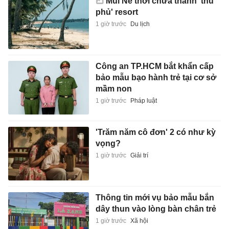
Mũi Né thời chưa thành 'thủ
phủ' resort
1 giờ trước
Du lịch
Công an TP.HCM bắt khẩn cấp
bảo mẫu bạo hành trẻ tại cơ sở
mầm non
1 giờ trước
Pháp luật
'Trăm năm cô đơn' 2 có như kỳ
vọng?
1 giờ trước
Giải trí
Thông tin mới vụ bảo mẫu bắn
dây thun vào lòng bàn chân trẻ
1 giờ trước
Xã hội