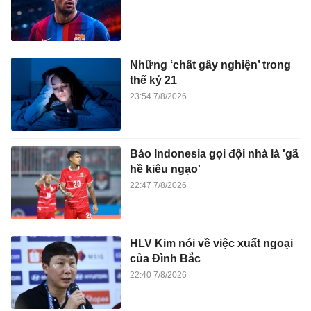
Những ‘chất gây nghiện’ trong
thế kỷ 21
23:54 7/8/2026
Báo Indonesia gọi đội nhà là 'gã
hề kiêu ngạo'
22:47 7/8/2026
HLV Kim nói về việc xuất ngoại
của Đình Bắc
22:40 7/8/2026