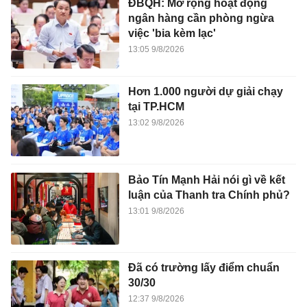
ĐBQH: Mở rộng hoạt động
ngân hàng cần phòng ngừa
việc 'bia kèm lạc'
13:05 9/8/2026
Hơn 1.000 người dự giải chạy
tại TP.HCM
13:02 9/8/2026
Bảo Tín Mạnh Hải nói gì về kết
luận của Thanh tra Chính phủ?
13:01 9/8/2026
Đã có trường lấy điểm chuẩn
30/30
12:37 9/8/2026