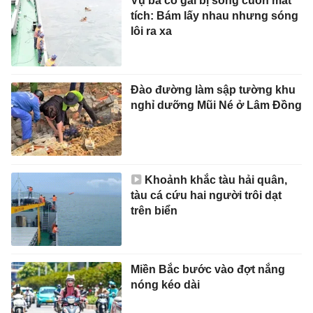
Vụ ba cô gái bị sóng cuốn mất
tích: Bám lấy nhau nhưng sóng
lôi ra xa
Đào đường làm sập tường khu
nghỉ dưỡng Mũi Né ở Lâm Đồng
Khoảnh khắc tàu hải quân,
tàu cá cứu hai người trôi dạt
trên biển
Miền Bắc bước vào đợt nắng
nóng kéo dài