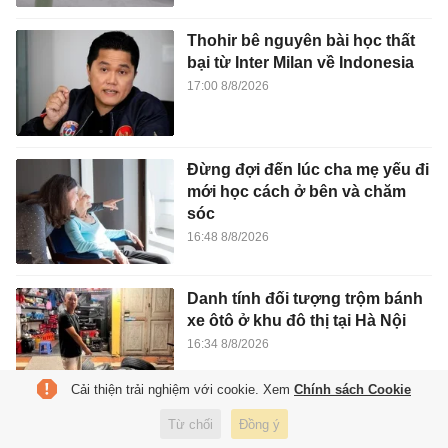
Thohir bê nguyên bài học thất
bại từ Inter Milan về Indonesia
17:00 8/8/2026
Đừng đợi đến lúc cha mẹ yếu đi
mới học cách ở bên và chăm
sóc
16:48 8/8/2026
Danh tính đối tượng trộm bánh
xe ôtô ở khu đô thị tại Hà Nội
16:34 8/8/2026
Cải thiện trải nghiệm với cookie. Xem
Chính sách Cookie
'Niên hạn công trình không phải
Từ chối
Đồng ý
đồng hồ đếm ngược với quyền