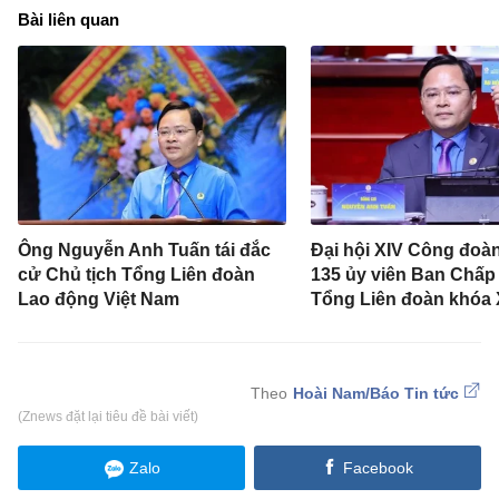
Bài liên quan
Ông Nguyễn Anh Tuấn tái đắc
Đại hội XIV Công đoà
cử Chủ tịch Tổng Liên đoàn
135 ủy viên Ban Chấp
Lao động Việt Nam
Tổng Liên đoàn khóa 
Hoài Nam/Báo Tin tức
(Znews đặt lại tiêu đề bài viết)
Zalo
Facebook