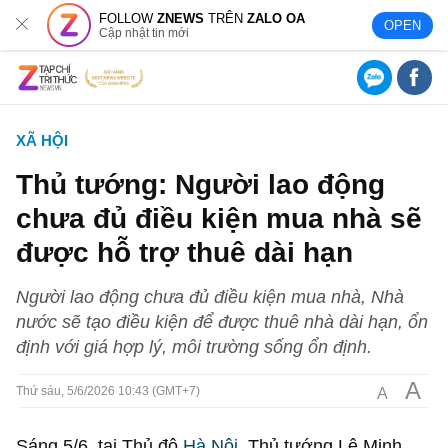
FOLLOW
ZNEWS
TRÊN
ZALO OA
OPEN
Cập nhật tin mới
XÃ HỘI
Thủ tướng: Người lao động
chưa đủ điều kiện mua nhà sẽ
được hỗ trợ thuê dài hạn
Người lao động chưa đủ điều kiện mua nhà, Nhà
nước sẽ tạo điều kiện để được thuê nhà dài hạn, ổn
định với giá hợp lý, môi trường sống ổn định.
A
A
Thứ sáu, 5/6/2026 10:43 (GMT+7)
Sáng 5/6, tại Thủ đô
Hà Nội
, Thủ tướng Lê Minh