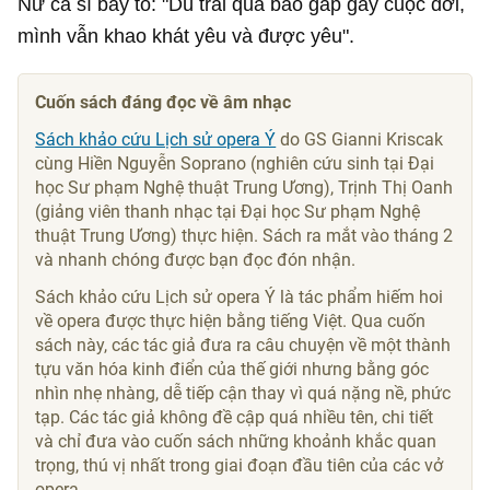
Nữ ca sĩ bày tỏ: "Dù trải qua bao gấp gãy cuộc đời,
mình vẫn khao khát yêu và được yêu".
Cuốn sách đáng đọc về âm nhạc
Sách khảo cứu Lịch sử opera Ý
do GS Gianni Kriscak
cùng Hiền Nguyễn Soprano (nghiên cứu sinh tại Đại
học Sư phạm Nghệ thuật Trung Ương), Trịnh Thị Oanh
(giảng viên thanh nhạc tại Đại học Sư phạm Nghệ
thuật Trung Ương) thực hiện. Sách ra mắt vào tháng 2
và nhanh chóng được bạn đọc đón nhận.
Sách khảo cứu Lịch sử opera Ý là tác phẩm hiếm hoi
về opera được thực hiện bằng tiếng Việt. Qua cuốn
sách này, các tác giả đưa ra câu chuyện về một thành
tựu văn hóa kinh điển của thế giới nhưng bằng góc
nhìn nhẹ nhàng, dễ tiếp cận thay vì quá nặng nề, phức
tạp. Các tác giả không đề cập quá nhiều tên, chi tiết
và chỉ đưa vào cuốn sách những khoảnh khắc quan
trọng, thú vị nhất trong giai đoạn đầu tiên của các vở
opera.