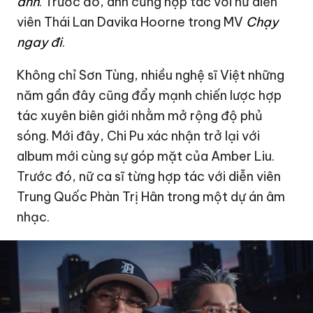
anh
. Trước đó, anh cũng hợp tác với nữ diễn
viên Thái Lan Davika Hoorne trong MV
Chạy
ngay đi
.
Không chỉ Sơn Tùng, nhiều nghệ sĩ Việt những
năm gần đây cũng đẩy mạnh chiến lược hợp
tác xuyên biên giới nhằm mở rộng độ phủ
sóng. Mới đây,
Chi Pu
xác nhận trở lại với
album mới cùng sự góp mặt của Amber Liu.
Trước đó, nữ ca sĩ từng hợp tác với diễn viên
Trung Quốc Phàn Trị Hân trong một dự án âm
nhạc.