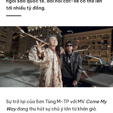
ngôi sao quốc tế, đòi hỏi cát-xê có thể lên
tới nhiều tỷ đồng.
Sự trở lại của
Sơn Tùng M-TP
với MV
Come My
Way
đang thu hút sự chú ý lớn từ khán giả.