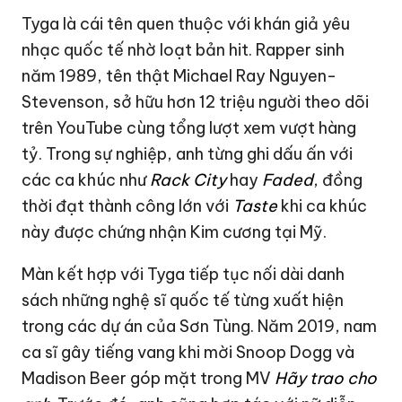
Tyga là cái tên quen thuộc với khán giả yêu
nhạc quốc tế nhờ loạt bản hit. Rapper sinh
năm 1989, tên thật Michael Ray Nguyen-
Stevenson, sở hữu hơn 12 triệu người theo dõi
trên YouTube cùng tổng lượt xem vượt hàng
tỷ. Trong sự nghiệp, anh từng ghi dấu ấn với
các ca khúc như
Rack City
hay
Faded
, đồng
thời đạt thành công lớn với
Taste
khi ca khúc
này được chứng nhận Kim cương tại Mỹ.
Màn kết hợp với Tyga tiếp tục nối dài danh
sách những nghệ sĩ quốc tế từng xuất hiện
trong các dự án của Sơn Tùng. Năm 2019, nam
ca sĩ gây tiếng vang khi mời
Snoop Dogg
và
Madison Beer góp mặt trong MV
Hãy trao cho