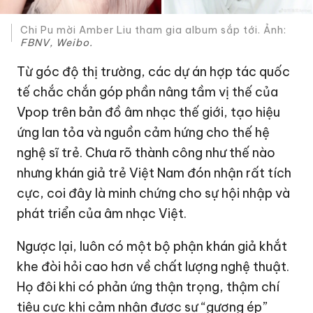
Chi Pu mời Amber Liu tham gia album sắp tới. Ảnh:
FBNV, Weibo.
Từ góc độ thị trường, các dự án hợp tác quốc
tế chắc chắn góp phần nâng tầm vị thế của
Vpop trên bản đồ âm nhạc thế giới, tạo hiệu
ứng lan tỏa và nguồn cảm hứng cho thế hệ
nghệ sĩ trẻ. Chưa rõ thành công như thế nào
nhưng khán giả trẻ Việt Nam đón nhận rất tích
cực, coi đây là minh chứng cho sự hội nhập và
phát triển của âm nhạc Việt.
Ngược lại, luôn có một bộ phận khán giả khắt
khe đòi hỏi cao hơn về chất lượng nghệ thuật.
Họ đôi khi có phản ứng thận trọng, thậm chí
tiêu cực khi cảm nhận được sự “gượng ép”