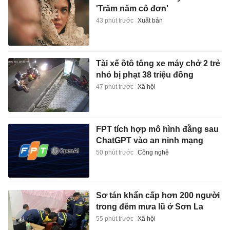
'Trăm năm cô đơn'
43 phút trước
Xuất bản
Tài xế ôtô tông xe máy chở 2 trẻ
nhỏ bị phạt 38 triệu đồng
47 phút trước
Xã hội
FPT tích hợp mô hình đằng sau
ChatGPT vào an ninh mạng
50 phút trước
Công nghệ
Sơ tán khẩn cấp hơn 200 người
trong đêm mưa lũ ở Sơn La
55 phút trước
Xã hội