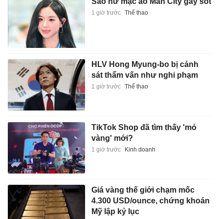
Sao nữ mặc áo Man City gây sốt
1 giờ trước
Thể thao
HLV Hong Myung-bo bị cảnh
sát thẩm vấn như nghi phạm
1 giờ trước
Thể thao
TikTok Shop đã tìm thấy 'mỏ
vàng' mới?
1 giờ trước
Kinh doanh
Giá vàng thế giới chạm mốc
4.300 USD/ounce, chứng khoán
Mỹ lập kỷ lục