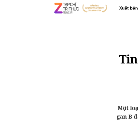
Xuất bản
Tin
Một lo
gan B đ