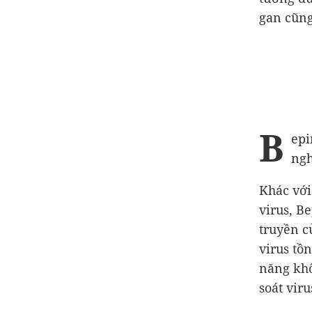
gan cũng
B
epi
ngh
Khác với
virus, Be
truyền c
virus tồn
năng khô
soát vir