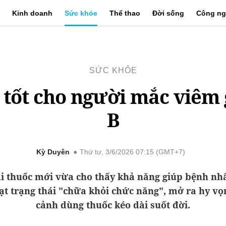
Kinh doanh
Sức khỏe
Thể thao
Đời sống
Công ng
SỨC KHỎE
 tốt cho người mắc viêm
B
Kỳ Duyên
Thứ tư, 3/6/2026 07:15 (GMT+7)
ại thuốc mới vừa cho thấy khả năng giúp bệnh nh
ạt trạng thái "chữa khỏi chức năng", mở ra hy vọ
cảnh dùng thuốc kéo dài suốt đời.