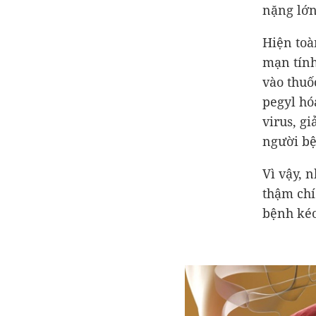
nặng lớn
Hiện toà
mạn tính
vào thuố
pegyl hó
virus, g
người bệ
Vì vậy, 
thậm chí
bệnh kéo