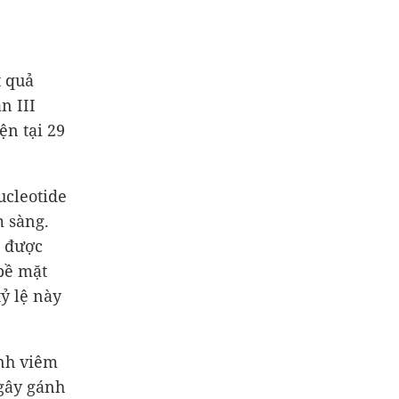
t quả
n III
ện tại 29
ucleotide
m sàng.
t được
bề mặt
tỷ lệ này
ảnh viêm
gây gánh