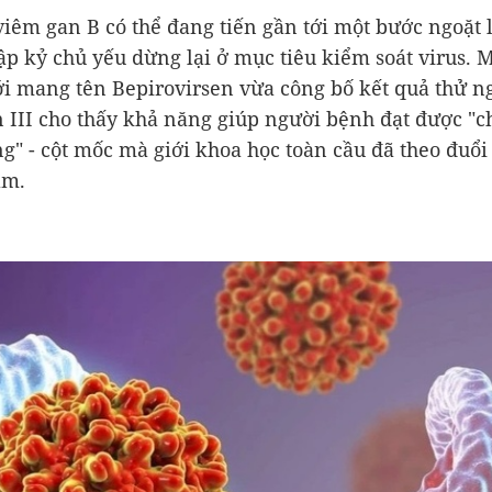
 viêm gan B có thể đang tiến gần tới một bước ngoặt 
ập kỷ chủ yếu dừng lại ở mục tiêu kiểm soát virus. M
i mang tên Bepirovirsen vừa công bố kết quả thử 
n III cho thấy khả năng giúp người bệnh đạt được "c
g" - cột mốc mà giới khoa học toàn cầu đã theo đuổi
ăm.