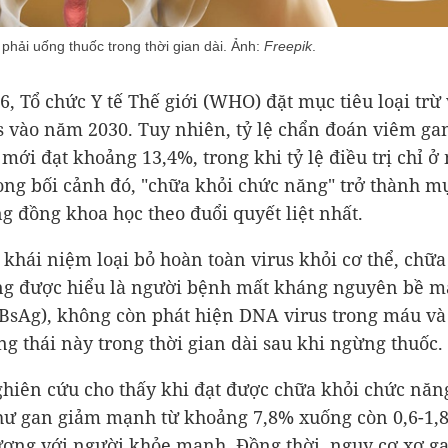
hải uống thuốc trong thời gian dài. Ảnh:
Freepik
.
, Tổ chức Y tế Thế giới (WHO) đặt mục tiêu loại trừ
s vào năm 2030. Tuy nhiên, tỷ lệ chẩn đoán viêm ga
 mới đạt khoảng 13,4%, trong khi tỷ lệ điều trị chỉ ở
ong bối cảnh đó, "chữa khỏi chức năng" trở thành mụ
g đồng khoa học theo đuổi quyết liệt nhất.
 khái niệm loại bỏ hoàn toàn virus khỏi cơ thể, chữa
g được hiểu là người bệnh mất kháng nguyên bề m
BsAg), không còn phát hiện DNA virus trong máu và 
ng thái này trong thời gian dài sau khi ngừng thuốc.
hiên cứu cho thấy khi đạt được chữa khỏi chức năn
hư gan giảm mạnh từ khoảng 7,8% xuống còn 0,6-1,
ơng với người khỏe mạnh. Đồng thời, nguy cơ xơ ga