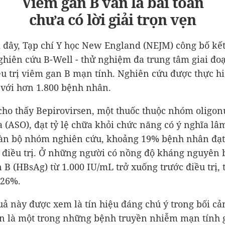
Viêm gan B vẫn là bài toán
chưa có lời giải trọn vẹn
i đây, Tạp chí Y học New England (NEJM) công bố kế
ghiên cứu B-Well - thử nghiệm đa trung tâm giai đoạ
ều trị viêm gan B mạn tính. Nghiên cứu được thực hi
 với hơn 1.800 bệnh nhân.
cho thấy Bepirovirsen, một thuốc thuộc nhóm oligon
a (ASO), đạt tỷ lệ chữa khỏi chức năng có ý nghĩa lâ
oàn bộ nhóm nghiên cứu, khoảng 19% bệnh nhân đạ
 điều trị. Ở những người có nồng độ kháng nguyên 
 B (HBsAg) từ 1.000 IU/mL trở xuống trước điều trị, 
 26%.
ả này được xem là tín hiệu đáng chú ý trong bối c
n là một trong những bệnh truyền nhiễm mạn tính 