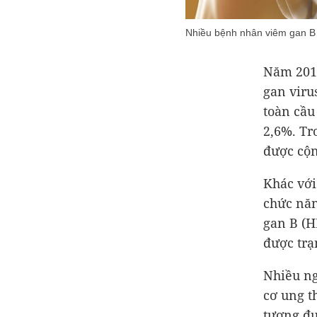
Nhiều bệnh nhân viêm gan B p
Năm 2016
gan viru
toàn cầu
2,6%. Tr
được cộn
Khác với
chức năn
gan B (H
được trạ
Nhiều ng
cơ ung t
tương đư