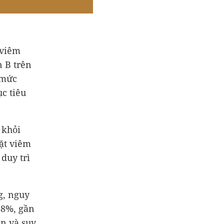
 viêm
n B trên
 mức
c tiêu
 khỏi
ặt viêm
duy trì
g, nguy
88%, gần
n và suy