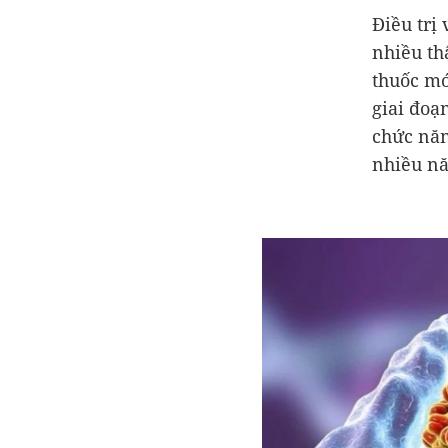
Điều trị
nhiều th
thuốc mớ
giai đoạ
chức năn
nhiều n