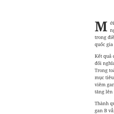
M
ớ
n
trong đi
quốc gia
Kết quả 
đối nghĩ
Trong t
mục tiêu
viêm gan
tăng lên
Thành qu
gan B vẫ