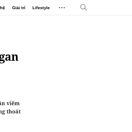
hệ
Giải trí
Lifestyle
 gan
ân viêm
ng thoát