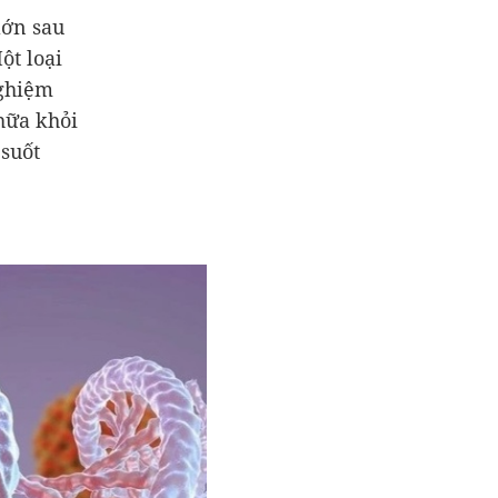
lớn sau
ột loại
nghiệm
hữa khỏi
 suốt