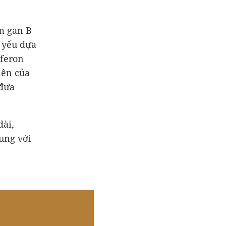
m gan B
ủ yếu dựa
rferon
lên của
 đưa
dài,
hung với