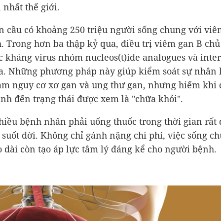
 nhất thế giới.
n cầu có khoảng 250 triệu người sống chung với viê
. Trong hơn ba thập kỷ qua, điều trị viêm gan B ch
c kháng virus nhóm nucleos(t)ide analogues và inte
a. Những phương pháp này giúp kiểm soát sự nhân 
iảm nguy cơ xơ gan và ung thư gan, nhưng hiếm khi
nh đến trạng thái được xem là "chữa khỏi".
nhiều bệnh nhân phải uống thuốc trong thời gian rất 
 suốt đời. Không chỉ gánh nặng chi phí, việc sống c
 dài còn tạo áp lực tâm lý đáng kể cho người bệnh.