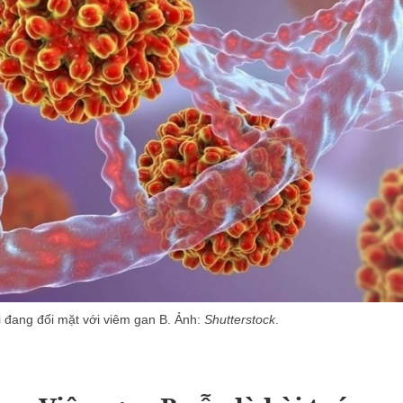
ới đang đối mặt với viêm gan B. Ảnh:
Shutterstock
.