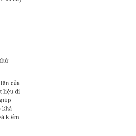
 thử
 lên của
 liệu di
 giúp
ó khả
và kiểm