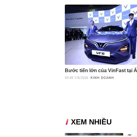
Bước tiến lớn của VinFast tại 
03:49
7/8/2026
KINH DOANH
XEM NHIỀU
Tu