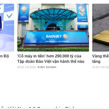
Ấn Độ
'Cỗ máy in tiền' hơn 290.000 tỷ của
Vàng thế 
Tập đoàn Bảo Việt vận hành thế nào
tăng
09:26
7/8/2026
KINH DOANH
02:08
7/8/20
yển Việt Nam 1-0 Campuchia: Đình