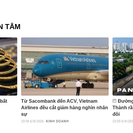
N TÂM
 bất
Từ Sacombank đến ACV, Vietnam
Đường 
Airlines đều cắt giảm hàng nghìn nhân
Thành rầ
sự
đôi
23:08
6/8/2026
KINH DOANH
23:00
6/8/20