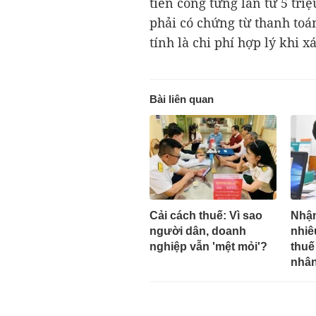
tiền công từng lần từ 5 tri
phải có chứng từ thanh toá
tính là chi phí hợp lý khi x
Bài liên quan
Cải cách thuế: Vì sao
Nhận
người dân, doanh
nhiê
nghiệp vẫn 'mệt mỏi'?
thuế
nhâ