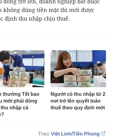
ệu đồng trở lên, doanh nghiệp bắt buộc
n không dùng tiền mặt thì mới được
ác định thu nhập chịu thuế.
 thưởng Tết bao
Người có thu nhập từ 2
u mới phải đóng
nơi trở lên quyết toán
 thu nhập cá
thuế theo quy định mới
n?
Việt Linh/Tiền Phong