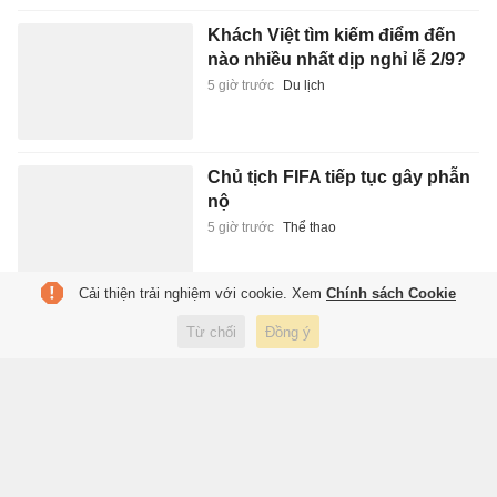
Khách Việt tìm kiếm điểm đến
nào nhiều nhất dịp nghỉ lễ 2/9?
5 giờ trước
Du lịch
Chủ tịch FIFA tiếp tục gây phẫn
nộ
5 giờ trước
Thể thao
Cải thiện trải nghiệm với cookie. Xem
Chính sách Cookie
Đồng đội của Paredes bị điều
Từ chối
Đồng ý
tra vì nghi liên quan đường dây
ma túy
5 giờ trước
Thể thao
Tuyển Việt Nam vắng hàng
loạt trụ cột