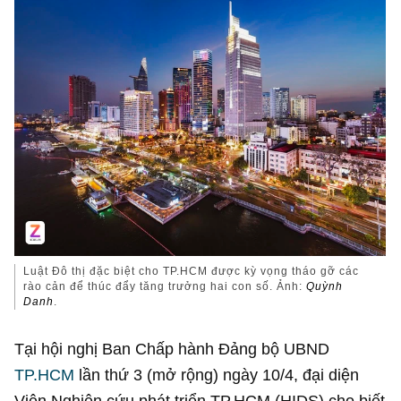
Luật Đô thị đặc biệt cho TP.HCM được kỳ vọng tháo gỡ các
rào cản để thúc đẩy tăng trưởng hai con số. Ảnh:
Quỳnh
Danh
.
Tại hội nghị Ban Chấp hành Đảng bộ UBND
TP.HCM
lần thứ 3 (mở rộng) ngày 10/4, đại diện
Viện Nghiên cứu phát triển TP.HCM (HIDS) cho biết