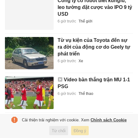
Công ty có robot biết kungfu,
leo tường đặt cược vào IPO 9 tỷ
USD
6 giờ trước
Thế giới
Từ vụ kiện của Toyota đến sự
ra đời của động cơ do Geely tự
phát triển
6 giờ trước
Xe
Video bàn thắng trận MU 1-1
PSG
6 giờ trước
Thể thao
Gương mặt lạ ở đại chiến MU -
Cải thiện trải nghiệm với cookie. Xem
Chính sách Cookie
PSG
Từ chối
Đồng ý
7 giờ trước
Thể thao