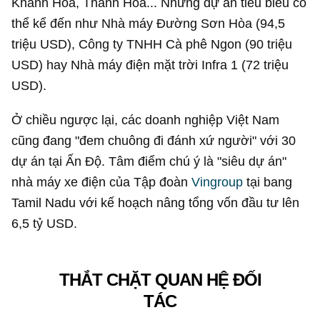
Khánh Hòa, Thanh Hóa... Những dự án tiêu biểu có
thể kể đến như Nhà máy Đường Sơn Hòa (
94,5
triệu USD
), Công ty TNHH Cà phê Ngon (
90 triệu
USD
) hay Nhà máy điện mặt trời Infra 1 (
72 triệu
USD
).
Ở chiều ngược lại, các doanh nghiệp Việt Nam
cũng đang "đem chuông đi đánh xứ người" với 30
dự án tại Ấn Độ. Tâm điểm chú ý là "siêu dự án"
nhà máy xe điện của Tập đoàn
Vingroup
tại bang
Tamil Nadu với kế hoạch nâng tổng vốn đầu tư lên
6,5 tỷ USD
.
THẮT CHẶT QUAN HỆ ĐỐI
TÁC