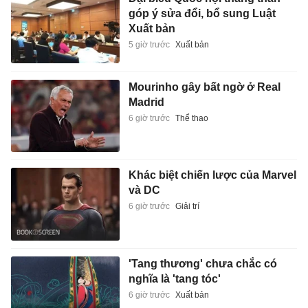
góp ý sửa đổi, bổ sung Luật
Xuất bản
5 giờ trước
Xuất bản
Mourinho gây bất ngờ ở Real
Madrid
6 giờ trước
Thể thao
Khác biệt chiến lược của Marvel
và DC
6 giờ trước
Giải trí
'Tang thương' chưa chắc có
nghĩa là 'tang tóc'
6 giờ trước
Xuất bản