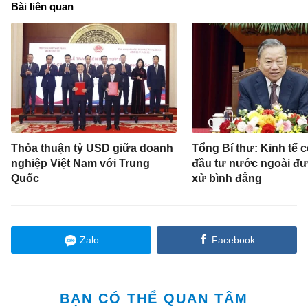
Bài liên quan
Thỏa thuận tỷ USD giữa doanh
Tổng Bí thư: Kinh tế 
nghiệp Việt Nam với Trung
đầu tư nước ngoài đư
Quốc
xử bình đẳng
Zalo
Facebook
BẠN CÓ THỂ QUAN TÂM