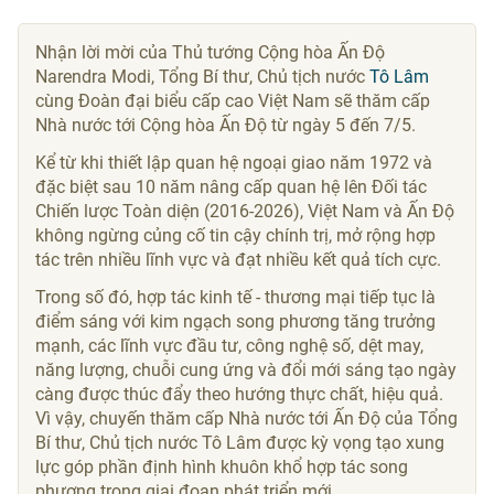
Nhận lời mời của Thủ tướng Cộng hòa Ấn Độ
Narendra Modi, Tổng Bí thư, Chủ tịch nước
Tô Lâm
cùng Đoàn đại biểu cấp cao Việt Nam sẽ thăm cấp
Nhà nước tới Cộng hòa Ấn Độ từ ngày 5 đến 7/5.
Kể từ khi thiết lập quan hệ ngoại giao năm 1972 và
đặc biệt sau 10 năm nâng cấp quan hệ lên Đối tác
Chiến lược Toàn diện (2016-2026), Việt Nam và Ấn Độ
không ngừng củng cố tin cậy chính trị, mở rộng hợp
tác trên nhiều lĩnh vực và đạt nhiều kết quả tích cực.
Trong số đó, hợp tác kinh tế - thương mại tiếp tục là
điểm sáng với kim ngạch song phương tăng trưởng
mạnh, các lĩnh vực đầu tư, công nghệ số, dệt may,
năng lượng, chuỗi cung ứng và đổi mới sáng tạo ngày
càng được thúc đẩy theo hướng thực chất, hiệu quả.
Vì vậy, chuyến thăm cấp Nhà nước tới Ấn Độ của Tổng
Bí thư, Chủ tịch nước Tô Lâm được kỳ vọng tạo xung
lực góp phần định hình khuôn khổ hợp tác song
phương trong giai đoạn phát triển mới.