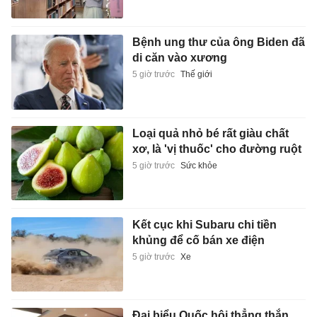
Bệnh ung thư của ông Biden đã
di căn vào xương
5 giờ trước
Thế giới
Loại quả nhỏ bé rất giàu chất
xơ, là 'vị thuốc' cho đường ruột
5 giờ trước
Sức khỏe
Kết cục khi Subaru chi tiền
khủng để cố bán xe điện
5 giờ trước
Xe
Đại biểu Quốc hội thẳng thắn