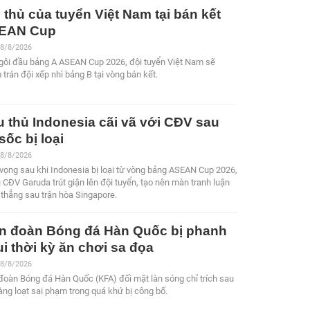
 thủ của tuyển Việt Nam tại bán kết
EAN Cup
 8/8/2026
ngôi đầu bảng A ASEAN Cup 2026, đội tuyển Việt Nam sẽ
trán đội xếp nhì bảng B tại vòng bán kết.
 thủ Indonesia cãi vã với CĐV sau
sốc bị loại
 8/8/2026
vọng sau khi Indonesia bị loại từ vòng bảng ASEAN Cup 2026,
 CĐV Garuda trút giận lên đội tuyển, tạo nên màn tranh luận
thẳng sau trận hòa Singapore.
ên đoàn Bóng đá Hàn Quốc bị phanh
i thời kỳ ăn chơi sa đọa
 8/8/2026
đoàn Bóng đá Hàn Quốc (KFA) đối mặt làn sóng chỉ trích sau
àng loạt sai phạm trong quá khứ bị công bố.