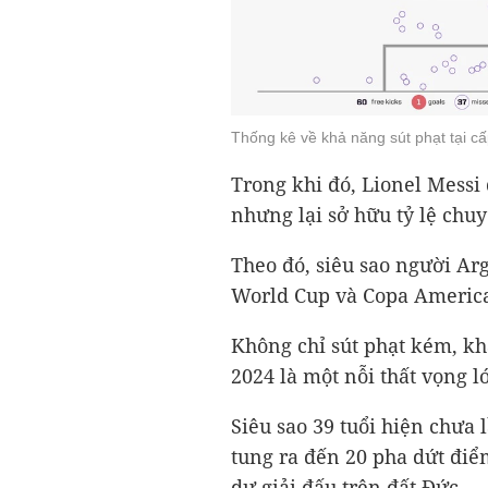
Thống kê về khả năng sút phạt tại 
Trong khi đó, Lionel Messi 
nhưng lại sở hữu tỷ lệ chu
Theo đó, siêu sao người Arg
World Cup và Copa America,
Không chỉ sút phạt kém, k
2024 là một nỗi thất vọng l
Siêu sao 39 tuổi hiện chưa
tung ra đến 20 pha dứt điể
dự giải đấu trên đất Đức.