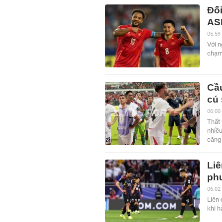
Đối
AS
05:59
Với 
chạm 
Cầu
cú 
06:00
Thất 
nhiều
căng 
Li
phu
06:02
Liên 
khi h