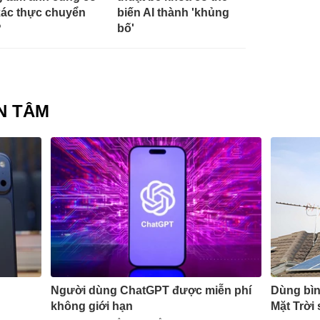
xác thực chuyển
biến AI thành 'khủng
?
bố'
N TÂM
Người dùng ChatGPT được miễn phí
Dùng bì
không giới hạn
Mặt Trời 