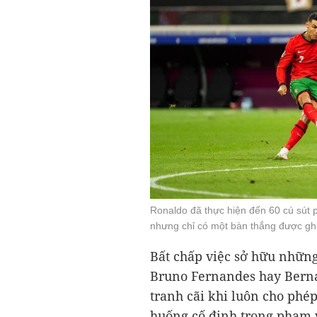
Ronaldo đã thực hiện đến 60 cú sút 
nhưng chỉ có một bàn thắng được gh
Bất chấp việc sở hữu những
Bruno Fernandes hay Berna
tranh cãi khi luôn cho phé
huống cố định trong phạm vi