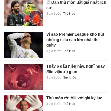
Dàn thủ môn đắt giá nhất lịch
sử
3 giờ trước
Thể thao
Vì sao Premier League khó hút
những siêu sao lớn nhất thế
giới?
3 giờ trước
Thể thao
Thấy 6 dấu hiệu này, nghĩ ngay
đến việc xổ giun
3 giờ trước
Sức khỏe
Thủ môn rời MU với giá kỷ lục
3 giờ trước
Thể thao