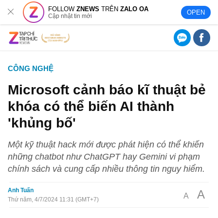
FOLLOW
ZNEWS
TRÊN
ZALO OA
OPEN
Cập nhật tin mới
CÔNG NGHỆ
Microsoft cảnh báo kĩ thuật bẻ
khóa có thể biến AI thành
'khủng bố'
Một kỹ thuật hack mới được phát hiện có thể khiến
những chatbot như ChatGPT hay Gemini vi phạm
chính sách và cung cấp nhiều thông tin nguy hiểm.
Anh Tuấn
A
A
Thứ năm, 4/7/2024 11:31 (GMT+7)