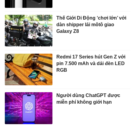
Thế Giới Di Động ‘chơi lớn’ với
dàn shipper lái môtô giao
Galaxy Z8
Redmi 17 Series hút Gen Z với
pin 7.500 mAh và dải đèn LED
RGB
Người dùng ChatGPT được
miễn phí không giới hạn