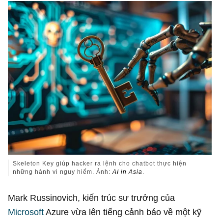
Skeleton Key giúp hacker ra lệnh cho chatbot thực hiện
những hành vi nguy hiểm. Ảnh:
AI in Asia
.
Mark Russinovich, kiến trúc sư trưởng của
Microsoft
Azure vừa lên tiếng cảnh báo về một kỹ